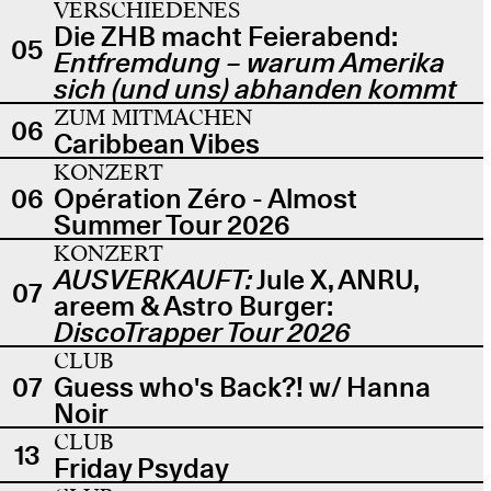
VERSCHIEDENES
Die ZHB macht Feierabend:
05
Entfremdung – warum Amerika
sich (und uns) abhanden kommt
ZUM MITMACHEN
06
Caribbean Vibes
KONZERT
06
Opération Zéro - Almost
Summer Tour 2026
KONZERT
AUSVERKAUFT:
Jule X, ANRU,
07
areem & Astro Burger:
DiscoTrapper Tour 2026
CLUB
07
Guess who's Back?! w/ Hanna
Noir
CLUB
13
Friday Psyday