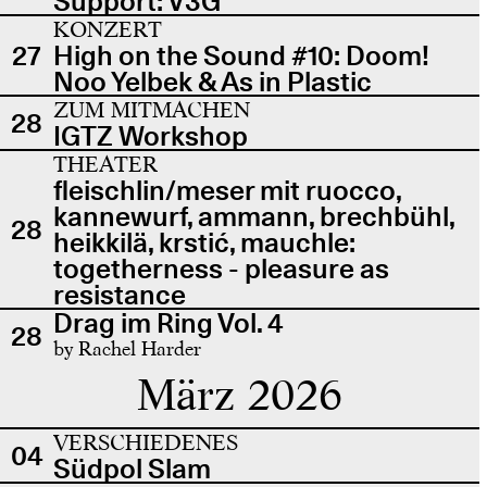
Support: V3G
KONZERT
27
High on the Sound #10: Doom!
Noo Yelbek & As in Plastic
ZUM MITMACHEN
28
IGTZ Workshop
THEATER
fleischlin/meser mit ruocco,
kannewurf, ammann, brechbühl,
28
heikkilä, krstić, mauchle:
togetherness - pleasure as
resistance
Drag im Ring Vol. 4
28
by Rachel Harder
März 2026
VERSCHIEDENES
04
Südpol Slam