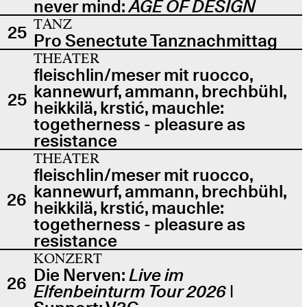
never mind:
AGE OF DESIGN
TANZ
25
Pro Senectute Tanznachmittag
THEATER
fleischlin/meser mit ruocco,
kannewurf, ammann, brechbühl,
25
heikkilä, krstić, mauchle:
togetherness - pleasure as
resistance
THEATER
fleischlin/meser mit ruocco,
kannewurf, ammann, brechbühl,
26
heikkilä, krstić, mauchle:
togetherness - pleasure as
resistance
KONZERT
Die Nerven:
Live im
26
Elfenbeinturm Tour 2026
|