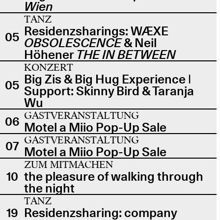
Wien
TANZ
Residenzsharings: WÆXE
05
OBSOLESCENCE
& Neil
Höhener
THE IN BETWEEN
KONZERT
Big Zis & Big Hug Experience |
05
Support: Skinny Bird & Taranja
Wu
GASTVERANSTALTUNG
06
Motel a Miio Pop-Up Sale
GASTVERANSTALTUNG
07
Motel a Miio Pop-Up Sale
ZUM MITMACHEN
10
the pleasure of walking through
the night
TANZ
19
Residenzsharing: company