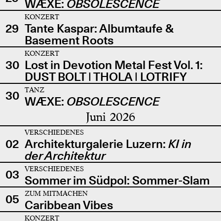
WÆXE:
OBSOLESCENCE
KONZERT
29
Tante Kaspar: Albumtaufe &
Basement Roots
KONZERT
30
Lost in Devotion Metal Fest Vol. 1:
DUST BOLT | THOLA | LOTRIFY
TANZ
30
WÆXE:
OBSOLESCENCE
Juni 2026
VERSCHIEDENES
02
Architekturgalerie Luzern:
KI in
der Architektur
VERSCHIEDENES
03
Sommer im Südpol: Sommer-Slam
ZUM MITMACHEN
05
Caribbean Vibes
KONZERT