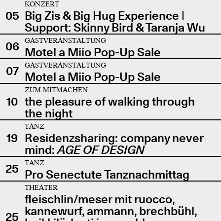
KONZERT
05
Big Zis & Big Hug Experience |
Support: Skinny Bird & Taranja Wu
GASTVERANSTALTUNG
06
Motel a Miio Pop-Up Sale
GASTVERANSTALTUNG
07
Motel a Miio Pop-Up Sale
ZUM MITMACHEN
10
the pleasure of walking through
the night
TANZ
19
Residenzsharing: company never
mind:
AGE OF DESIGN
TANZ
25
Pro Senectute Tanznachmittag
THEATER
fleischlin/meser mit ruocco,
kannewurf, ammann, brechbühl,
25