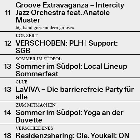
Groove Extravaganza – Intercity
11
Jazz Orchestra feat. Anatole
Muster
big band goes modern grooves
KONZERT
12
VERSCHOBEN: PLH | Support:
SGB
SOMMER IM SÜDPOL
13
Sommer im Südpol: Local Lineup
Sommerfest
CLUB
13
LaVIVA – Die barrierefreie Party für
alle
ZUM MITMACHEN
14
Sommer im Südpol: Yoga an der
Buvette
VERSCHIEDENES
18
Residenzsharing: Cie. Youkali: ON