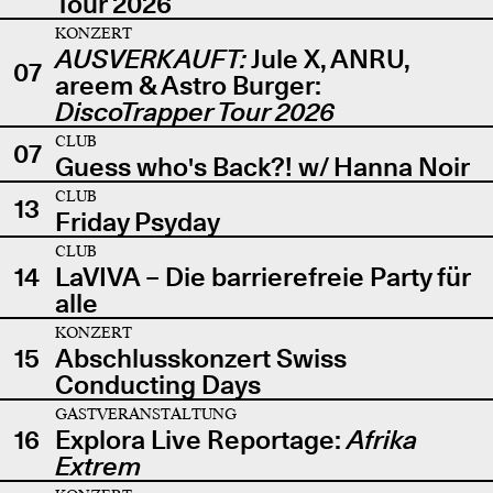
Tour 2026
KONZERT
AUSVERKAUFT:
Jule X, ANRU,
07
areem & Astro Burger:
DiscoTrapper Tour 2026
CLUB
07
Guess who's Back?! w/ Hanna Noir
CLUB
13
Friday Psyday
CLUB
14
LaVIVA – Die barrierefreie Party für
alle
KONZERT
15
Abschlusskonzert Swiss
Conducting Days
GASTVERANSTALTUNG
16
Explora Live Reportage:
Afrika
Extrem