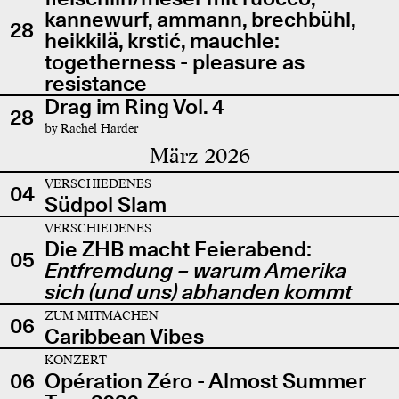
kannewurf, ammann, brechbühl,
28
heikkilä, krstić, mauchle:
togetherness - pleasure as
resistance
Drag im Ring Vol. 4
28
by Rachel Harder
März 2026
VERSCHIEDENES
04
Südpol Slam
VERSCHIEDENES
Die ZHB macht Feierabend:
05
Entfremdung – warum Amerika
sich (und uns) abhanden kommt
ZUM MITMACHEN
06
Caribbean Vibes
KONZERT
06
Opération Zéro - Almost Summer