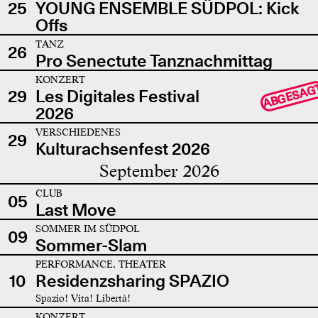
25
YOUNG ENSEMBLE SÜDPOL: Kick
Offs
TANZ
26
Pro Senectute Tanznachmittag
KONZERT
ABGESAG
29
Les Digitales Festival
2026
VERSCHIEDENES
29
Kulturachsenfest 2026
September 2026
CLUB
05
Last Move
SOMMER IM SÜDPOL
09
Sommer-Slam
PERFORMANCE, THEATER
10
Residenzsharing SPAZIO
Spazio! Vita! Libertà!
KONZERT