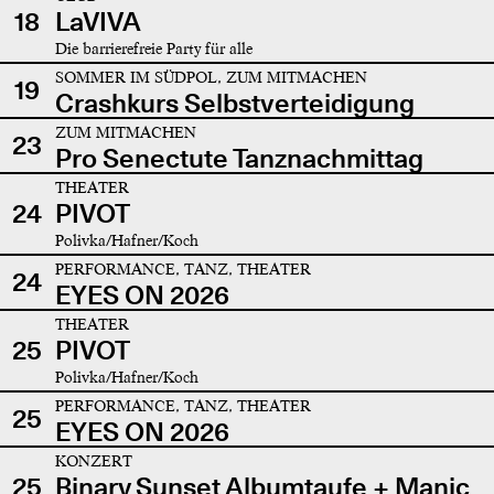
18
LaVIVA
Die barrierefreie Party für alle
SOMMER IM SÜDPOL, ZUM MITMACHEN
19
Crashkurs Selbstverteidigung
ZUM MITMACHEN
23
Pro Senectute Tanznachmittag
THEATER
24
PIVOT
Polivka/Hafner/Koch
PERFORMANCE, TANZ, THEATER
24
EYES ON 2026
THEATER
25
PIVOT
Polivka/Hafner/Koch
PERFORMANCE, TANZ, THEATER
25
EYES ON 2026
KONZERT
25
Binary Sunset Albumtaufe + Manic