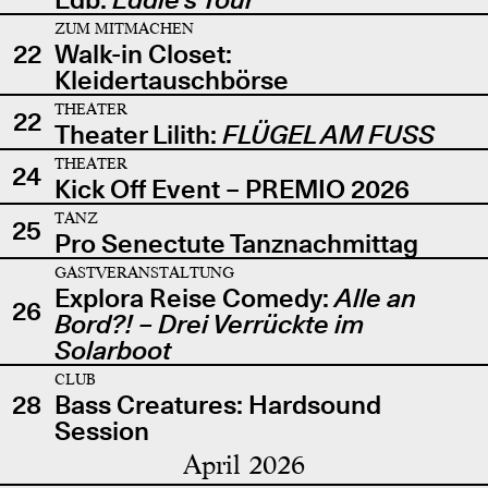
ZUM MITMACHEN
22
Walk-in Closet:
Kleidertauschbörse
THEATER
22
Theater Lilith:
FLÜGEL AM FUSS
THEATER
24
Kick Off Event – PREMIO 2026
TANZ
25
Pro Senectute Tanznachmittag
GASTVERANSTALTUNG
Explora Reise Comedy:
Alle an
26
Bord?! – Drei Verrückte im
Solarboot
CLUB
28
Bass Creatures: Hardsound
Session
April 2026