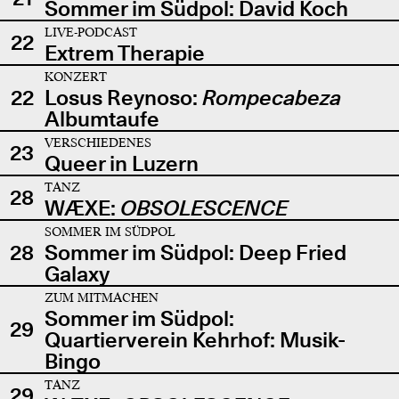
Sommer im Südpol: David Koch
LIVE-PODCAST
22
Extrem Therapie
KONZERT
22
Losus Reynoso:
Rompecabeza
Albumtaufe
VERSCHIEDENES
23
Queer in Luzern
TANZ
28
WÆXE:
OBSOLESCENCE
SOMMER IM SÜDPOL
28
Sommer im Südpol: Deep Fried
Galaxy
ZUM MITMACHEN
Sommer im Südpol:
29
Quartierverein Kehrhof: Musik-
Bingo
TANZ
29