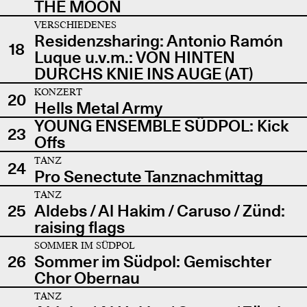
THE MOON
VERSCHIEDENES
Residenzsharing: Antonio Ramón
18
Luque u.v.m.: VON HINTEN
DURCHS KNIE INS AUGE (AT)
KONZERT
20
Hells Metal Army
YOUNG ENSEMBLE SÜDPOL: Kick
23
Offs
TANZ
24
Pro Senectute Tanznachmittag
TANZ
25
Aldebs / Al Hakim / Caruso / Zünd:
raising flags
SOMMER IM SÜDPOL
26
Sommer im Südpol: Gemischter
Chor Obernau
TANZ