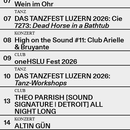
07
Wein im Ohr
TANZ
07
DAS TANZFEST LUZERN 2026: Cie
7273:
Dead Horse in a Bathtub
KONZERT
08
High on the Sound #11: Club Arielle
& Bruyante
CLUB
09
oneHSLU Fest 2026
TANZ
10
DAS TANZFEST LUZERN 2026:
Tanz-Workshops
CLUB
THEO PARRISH [SOUND
13
SIGNATURE | DETROIT] ALL
NIGHT LONG
KONZERT
14
ALTIN GÜN