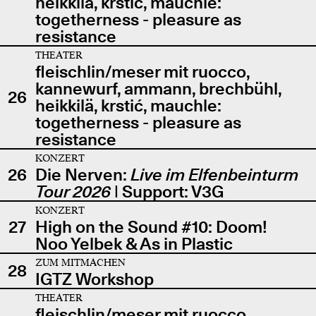
heikkilä, krstić, mauchle:
togetherness - pleasure as
resistance
THEATER
fleischlin/meser mit ruocco,
kannewurf, ammann, brechbühl,
26
heikkilä, krstić, mauchle:
togetherness - pleasure as
resistance
KONZERT
26
Die Nerven:
Live im Elfenbeinturm
Tour 2026
| Support: V3G
KONZERT
27
High on the Sound #10: Doom!
Noo Yelbek & As in Plastic
ZUM MITMACHEN
28
IGTZ Workshop
THEATER
fleischlin/meser mit ruocco,