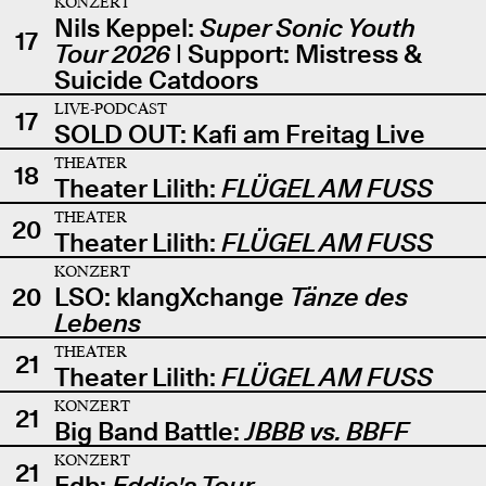
KONZERT
Nils Keppel:
Super Sonic Youth
17
Tour 2026
| Support: Mistress &
Suicide Catdoors
LIVE-PODCAST
17
SOLD OUT: Kafi am Freitag Live
THEATER
18
Theater Lilith:
FLÜGEL AM FUSS
THEATER
20
Theater Lilith:
FLÜGEL AM FUSS
KONZERT
20
LSO: klangXchange
Tänze des
Lebens
THEATER
21
Theater Lilith:
FLÜGEL AM FUSS
KONZERT
21
Big Band Battle:
JBBB vs. BBFF
KONZERT
21
Edb:
Eddie's Tour