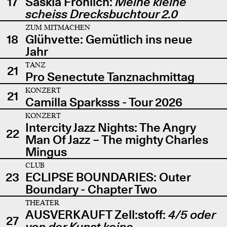
17
Saskia Fröhlich:
Meine kleine
scheiss Drecksbuchtour 2.0
ZUM MITMACHEN
18
Glühvette: Gemütlich ins neue
Jahr
TANZ
21
Pro Senectute Tanznachmittag
KONZERT
21
Camilla Sparksss - Tour 2026
KONZERT
Intercity Jazz Nights: The Angry
22
Man Of Jazz – The mighty Charles
Mingus
CLUB
23
ECLIPSE BOUNDARIES: Outer
Boundary - Chapter Two
THEATER
AUSVERKAUFT Zell:stoff:
4/5 oder
27
von der Kunst keine