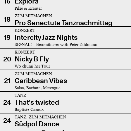
16
Explora
Pilze & Kräuter
ZUM MITMACHEN
18
Pro Senectute Tanznachmittag
KONZERT
19
Intercity Jazz Nights
SIGNAL! – Beromünster with Peter Zihlmann
KONZERT
20
Nicky B Fly
Wo chumi her Tour
ZUM MITMACHEN
21
Caribbean Vibes
Salsa, Bachata, Merengue
TANZ
24
That's twisted
Baptiste Cazaux
TANZ, ZUM MITMACHEN
24
Südpol Dance