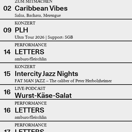
ZUM MITMACHEN
02
Caribbean Vibes
Salsa, Bachata, Merengue
KONZERT
09
PLH
Ultra Tour 2026 | Support: SGB
PERFORMANCE
14
LETTERS
amburo/fleischlin
KONZERT
15
Intercity Jazz Nights
FAT MAN JAZZ – The caliber of Peter Herbolzheimer
LIVE-PODCAST
16
Wurst-Käse-Salat
PERFORMANCE
16
LETTERS
amburo/fleischlin
PERFORMANCE
17
LETTERS