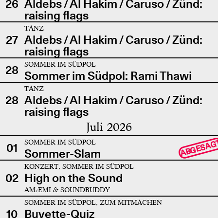
26
Aldebs / Al Hakim / Caruso / Zünd:
raising flags
TANZ
27
Aldebs / Al Hakim / Caruso / Zünd:
raising flags
SOMMER IM SÜDPOL
28
Sommer im Südpol: Rami Thawi
TANZ
28
Aldebs / Al Hakim / Caruso / Zünd:
raising flags
Juli 2026
SOMMER IM SÜDPOL
ABGESAG
01
Sommer-Slam
KONZERT, SOMMER IM SÜDPOL
02
High on the Sound
AMÆMI & SOUNDBUDDY
SOMMER IM SÜDPOL, ZUM MITMACHEN
10
Buvette-Quiz