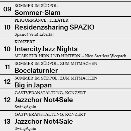
SOMMER IM SÜDPOL
09
Sommer-Slam
PERFORMANCE, THEATER
10
Residenzsharing SPAZIO
Spazio! Vita! Libertà!
KONZERT
10
Intercity Jazz Nights
MUSIK FÜR HIRN UND HINTERN – Nico Stettlers Weepack
SOMMER IM SÜDPOL, ZUM MITMACHEN
11
Bocciaturnier
SOMMER IM SÜDPOL, ZUM MITMACHEN
12
Big in Japan
GASTVERANSTALTUNG, KONZERT
12
Jazzchor Not4Sale
SwingAgain
GASTVERANSTALTUNG, KONZERT
13
Jazzchor Not4Sale
SwingAgain