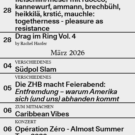
kannewurf, ammann, brechbühl,
28
heikkilä, krstić, mauchle:
togetherness - pleasure as
resistance
Drag im Ring Vol. 4
28
by Rachel Harder
März 2026
VERSCHIEDENES
04
Südpol Slam
VERSCHIEDENES
Die ZHB macht Feierabend:
05
Entfremdung – warum Amerika
sich (und uns) abhanden kommt
ZUM MITMACHEN
06
Caribbean Vibes
KONZERT
06
Opération Zéro - Almost Summer