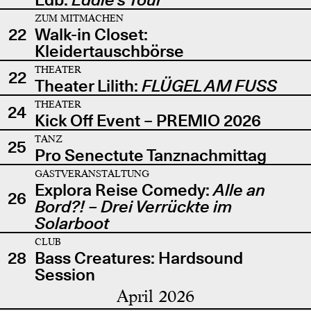
ZUM MITMACHEN
22
Walk-in Closet:
Kleidertauschbörse
THEATER
22
Theater Lilith:
FLÜGEL AM FUSS
THEATER
24
Kick Off Event – PREMIO 2026
TANZ
25
Pro Senectute Tanznachmittag
GASTVERANSTALTUNG
Explora Reise Comedy:
Alle an
26
Bord?! – Drei Verrückte im
Solarboot
CLUB
28
Bass Creatures: Hardsound
Session
April 2026