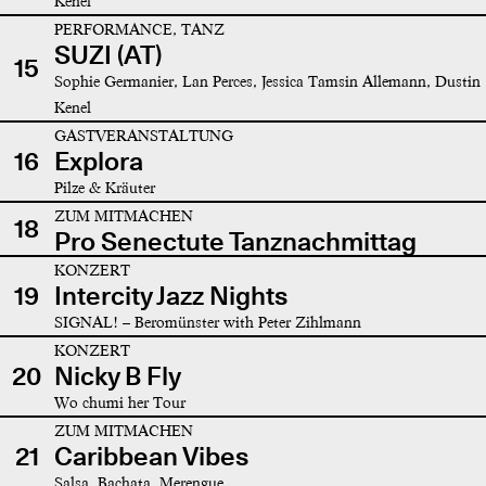
Kenel
PERFORMANCE, TANZ
SUZI (AT)
15
Sophie Germanier, Lan Perces, Jessica Tamsin Allemann, Dustin
Kenel
GASTVERANSTALTUNG
16
Explora
Pilze & Kräuter
ZUM MITMACHEN
18
Pro Senectute Tanznachmittag
KONZERT
19
Intercity Jazz Nights
SIGNAL! – Beromünster with Peter Zihlmann
KONZERT
20
Nicky B Fly
Wo chumi her Tour
ZUM MITMACHEN
21
Caribbean Vibes
Salsa, Bachata, Merengue