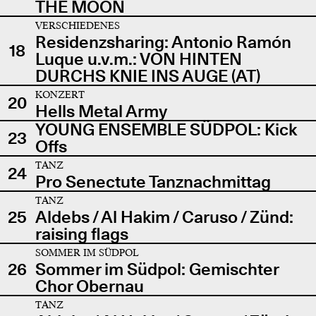
THE MOON
VERSCHIEDENES
Residenzsharing: Antonio Ramón
18
Luque u.v.m.: VON HINTEN
DURCHS KNIE INS AUGE (AT)
KONZERT
20
Hells Metal Army
YOUNG ENSEMBLE SÜDPOL: Kick
23
Offs
TANZ
24
Pro Senectute Tanznachmittag
TANZ
25
Aldebs / Al Hakim / Caruso / Zünd:
raising flags
SOMMER IM SÜDPOL
26
Sommer im Südpol: Gemischter
Chor Obernau
TANZ