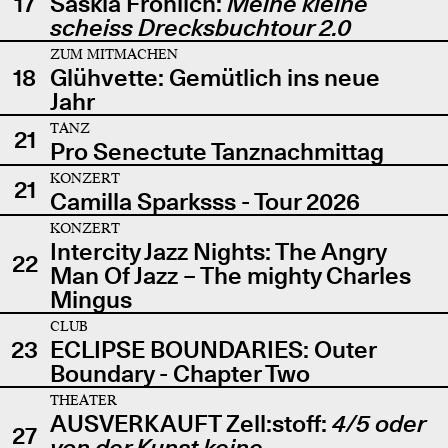
17
Saskia Fröhlich:
Meine kleine
scheiss Drecksbuchtour 2.0
ZUM MITMACHEN
18
Glühvette: Gemütlich ins neue
Jahr
TANZ
21
Pro Senectute Tanznachmittag
KONZERT
21
Camilla Sparksss - Tour 2026
KONZERT
Intercity Jazz Nights: The Angry
22
Man Of Jazz – The mighty Charles
Mingus
CLUB
23
ECLIPSE BOUNDARIES: Outer
Boundary - Chapter Two
THEATER
AUSVERKAUFT Zell:stoff:
4/5 oder
27
von der Kunst keine