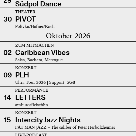
29
Südpol Dance
THEATER
30
PIVOT
Polivka/Hafner/Koch
Oktober 2026
ZUM MITMACHEN
02
Caribbean Vibes
Salsa, Bachata, Merengue
KONZERT
09
PLH
Ultra Tour 2026 | Support: SGB
PERFORMANCE
14
LETTERS
amburo/fleischlin
KONZERT
15
Intercity Jazz Nights
FAT MAN JAZZ – The caliber of Peter Herbolzheimer
LIVE-PODCAST