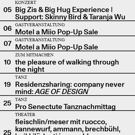
KONZERT
05
Big Zis & Big Hug Experience |
Support: Skinny Bird & Taranja Wu
GASTVERANSTALTUNG
06
Motel a Miio Pop-Up Sale
GASTVERANSTALTUNG
07
Motel a Miio Pop-Up Sale
ZUM MITMACHEN
10
the pleasure of walking through
the night
TANZ
19
Residenzsharing: company never
mind:
AGE OF DESIGN
TANZ
25
Pro Senectute Tanznachmittag
THEATER
fleischlin/meser mit ruocco,
kannewurf, ammann, brechbühl,
25