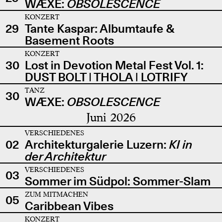
WÆXE:
OBSOLESCENCE
KONZERT
29
Tante Kaspar: Albumtaufe &
Basement Roots
KONZERT
30
Lost in Devotion Metal Fest Vol. 1:
DUST BOLT | THOLA | LOTRIFY
TANZ
30
WÆXE:
OBSOLESCENCE
Juni 2026
VERSCHIEDENES
02
Architekturgalerie Luzern:
KI in
der Architektur
VERSCHIEDENES
03
Sommer im Südpol: Sommer-Slam
ZUM MITMACHEN
05
Caribbean Vibes
KONZERT