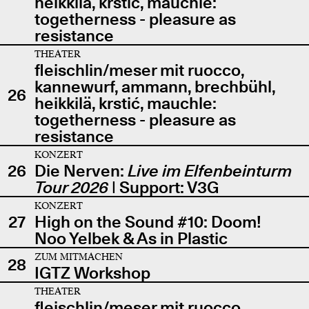
heikkilä, krstić, mauchle:
togetherness - pleasure as
resistance
THEATER
fleischlin/meser mit ruocco,
kannewurf, ammann, brechbühl,
26
heikkilä, krstić, mauchle:
togetherness - pleasure as
resistance
KONZERT
26
Die Nerven:
Live im Elfenbeinturm
Tour 2026
| Support: V3G
KONZERT
27
High on the Sound #10: Doom!
Noo Yelbek & As in Plastic
ZUM MITMACHEN
28
IGTZ Workshop
THEATER
fleischlin/meser mit ruocco,