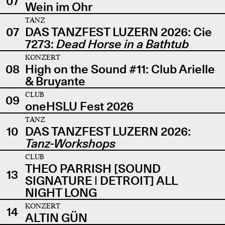
07
Wein im Ohr
TANZ
07
DAS TANZFEST LUZERN 2026: Cie
7273:
Dead Horse in a Bathtub
KONZERT
08
High on the Sound #11: Club Arielle
& Bruyante
CLUB
09
oneHSLU Fest 2026
TANZ
10
DAS TANZFEST LUZERN 2026:
Tanz-Workshops
CLUB
THEO PARRISH [SOUND
13
SIGNATURE | DETROIT] ALL
NIGHT LONG
KONZERT
14
ALTIN GÜN