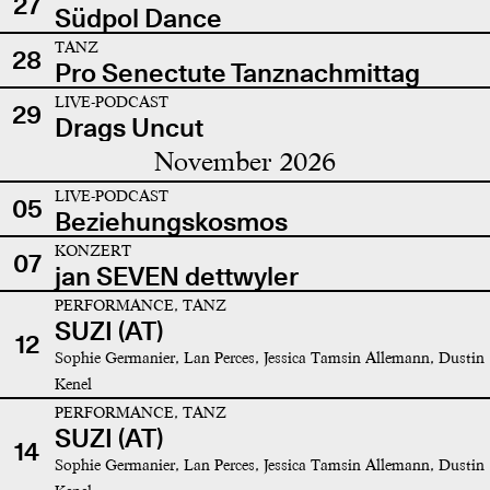
27
Südpol Dance
TANZ
28
Pro Senectute Tanznachmittag
LIVE-PODCAST
29
Drags Uncut
November 2026
LIVE-PODCAST
05
Beziehungskosmos
KONZERT
07
jan SEVEN dettwyler
PERFORMANCE, TANZ
SUZI (AT)
12
Sophie Germanier, Lan Perces, Jessica Tamsin Allemann, Dustin
Kenel
PERFORMANCE, TANZ
SUZI (AT)
14
Sophie Germanier, Lan Perces, Jessica Tamsin Allemann, Dustin