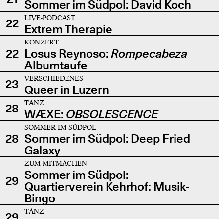
Sommer im Südpol: David Koch
LIVE-PODCAST
22
Extrem Therapie
KONZERT
22
Losus Reynoso:
Rompecabeza
Albumtaufe
VERSCHIEDENES
23
Queer in Luzern
TANZ
28
WÆXE:
OBSOLESCENCE
SOMMER IM SÜDPOL
28
Sommer im Südpol: Deep Fried
Galaxy
ZUM MITMACHEN
Sommer im Südpol:
29
Quartierverein Kehrhof: Musik-
Bingo
TANZ
29