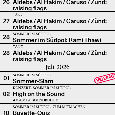
26
Aldebs / Al Hakim / Caruso / Zünd:
raising flags
TANZ
27
Aldebs / Al Hakim / Caruso / Zünd:
raising flags
SOMMER IM SÜDPOL
28
Sommer im Südpol: Rami Thawi
TANZ
28
Aldebs / Al Hakim / Caruso / Zünd:
raising flags
Juli 2026
SOMMER IM SÜDPOL
ABGESAG
01
Sommer-Slam
KONZERT, SOMMER IM SÜDPOL
02
High on the Sound
AMÆMI & SOUNDBUDDY
SOMMER IM SÜDPOL, ZUM MITMACHEN
10
Buvette-Quiz