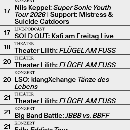
KONZERT
Nils Keppel:
Super Sonic Youth
17
Tour 2026
| Support: Mistress &
Suicide Catdoors
LIVE-PODCAST
17
SOLD OUT: Kafi am Freitag Live
THEATER
18
Theater Lilith:
FLÜGEL AM FUSS
THEATER
20
Theater Lilith:
FLÜGEL AM FUSS
KONZERT
20
LSO: klangXchange
Tänze des
Lebens
THEATER
21
Theater Lilith:
FLÜGEL AM FUSS
KONZERT
21
Big Band Battle:
JBBB vs. BBFF
KONZERT
21
Edb:
Eddie's Tour