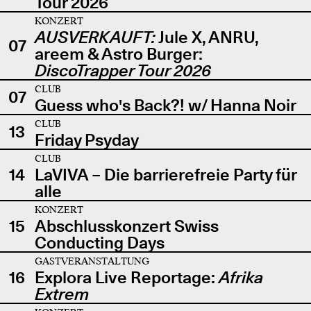
Tour 2026
KONZERT
AUSVERKAUFT:
Jule X, ANRU,
07
areem & Astro Burger:
DiscoTrapper Tour 2026
CLUB
07
Guess who's Back?! w/ Hanna Noir
CLUB
13
Friday Psyday
CLUB
14
LaVIVA – Die barrierefreie Party für
alle
KONZERT
15
Abschlusskonzert Swiss
Conducting Days
GASTVERANSTALTUNG
16
Explora Live Reportage:
Afrika
Extrem