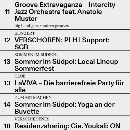
Groove Extravaganza – Intercity
11
Jazz Orchestra feat. Anatole
Muster
big band goes modern grooves
KONZERT
12
VERSCHOBEN: PLH | Support:
SGB
SOMMER IM SÜDPOL
13
Sommer im Südpol: Local Lineup
Sommerfest
CLUB
13
LaVIVA – Die barrierefreie Party für
alle
ZUM MITMACHEN
14
Sommer im Südpol: Yoga an der
Buvette
VERSCHIEDENES
18
Residenzsharing: Cie. Youkali: ON