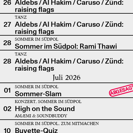
26
Aldebs / Al Hakim / Caruso / Zünd:
raising flags
TANZ
27
Aldebs / Al Hakim / Caruso / Zünd:
raising flags
SOMMER IM SÜDPOL
28
Sommer im Südpol: Rami Thawi
TANZ
28
Aldebs / Al Hakim / Caruso / Zünd:
raising flags
Juli 2026
SOMMER IM SÜDPOL
ABGESAG
01
Sommer-Slam
KONZERT, SOMMER IM SÜDPOL
02
High on the Sound
AMÆMI & SOUNDBUDDY
SOMMER IM SÜDPOL, ZUM MITMACHEN
10
Buvette-Quiz