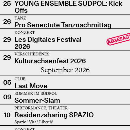
25
YOUNG ENSEMBLE SÜDPOL: Kick
Offs
TANZ
26
Pro Senectute Tanznachmittag
KONZERT
ABGESAG
29
Les Digitales Festival
2026
VERSCHIEDENES
29
Kulturachsenfest 2026
September 2026
CLUB
05
Last Move
SOMMER IM SÜDPOL
09
Sommer-Slam
PERFORMANCE, THEATER
10
Residenzsharing SPAZIO
Spazio! Vita! Libertà!
KONZERT