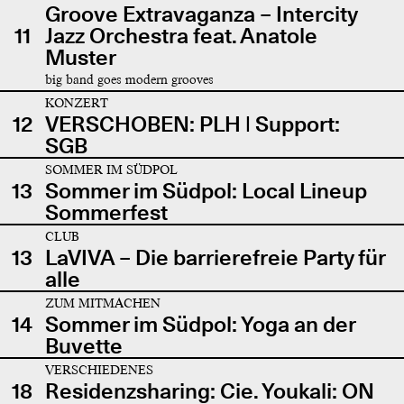
Groove Extravaganza – Intercity
11
Jazz Orchestra feat. Anatole
Muster
big band goes modern grooves
KONZERT
12
VERSCHOBEN: PLH | Support:
SGB
SOMMER IM SÜDPOL
13
Sommer im Südpol: Local Lineup
Sommerfest
CLUB
13
LaVIVA – Die barrierefreie Party für
alle
ZUM MITMACHEN
14
Sommer im Südpol: Yoga an der
Buvette
VERSCHIEDENES
18
Residenzsharing: Cie. Youkali: ON