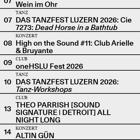
07
Wein im Ohr
TANZ
07
DAS TANZFEST LUZERN 2026: Cie
7273:
Dead Horse in a Bathtub
KONZERT
08
High on the Sound #11: Club Arielle
& Bruyante
CLUB
09
oneHSLU Fest 2026
TANZ
10
DAS TANZFEST LUZERN 2026:
Tanz-Workshops
CLUB
THEO PARRISH [SOUND
13
SIGNATURE | DETROIT] ALL
NIGHT LONG
KONZERT
14
ALTIN GÜN