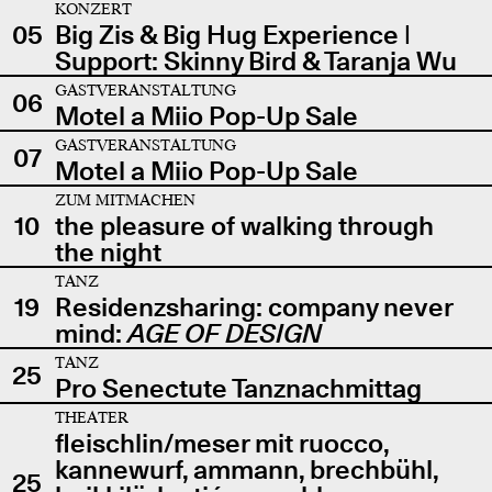
KONZERT
05
Big Zis & Big Hug Experience |
Support: Skinny Bird & Taranja Wu
GASTVERANSTALTUNG
06
Motel a Miio Pop-Up Sale
GASTVERANSTALTUNG
07
Motel a Miio Pop-Up Sale
ZUM MITMACHEN
10
the pleasure of walking through
the night
TANZ
19
Residenzsharing: company never
mind:
AGE OF DESIGN
TANZ
25
Pro Senectute Tanznachmittag
THEATER
fleischlin/meser mit ruocco,
kannewurf, ammann, brechbühl,
25