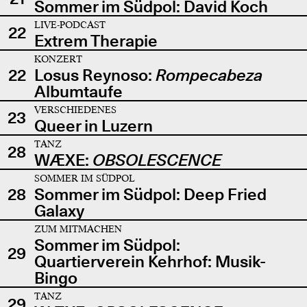
Sommer im Südpol: David Koch
LIVE-PODCAST
22
Extrem Therapie
KONZERT
22
Losus Reynoso:
Rompecabeza
Albumtaufe
VERSCHIEDENES
23
Queer in Luzern
TANZ
28
WÆXE:
OBSOLESCENCE
SOMMER IM SÜDPOL
28
Sommer im Südpol: Deep Fried
Galaxy
ZUM MITMACHEN
Sommer im Südpol:
29
Quartierverein Kehrhof: Musik-
Bingo
TANZ
29