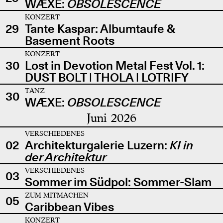
WÆXE:
OBSOLESCENCE
KONZERT
29
Tante Kaspar: Albumtaufe &
Basement Roots
KONZERT
30
Lost in Devotion Metal Fest Vol. 1:
DUST BOLT | THOLA | LOTRIFY
TANZ
30
WÆXE:
OBSOLESCENCE
Juni 2026
VERSCHIEDENES
02
Architekturgalerie Luzern:
KI in
der Architektur
VERSCHIEDENES
03
Sommer im Südpol: Sommer-Slam
ZUM MITMACHEN
05
Caribbean Vibes
KONZERT