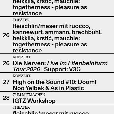
heikkilä, krstić, mauchle:
togetherness - pleasure as
resistance
THEATER
fleischlin/meser mit ruocco,
kannewurf, ammann, brechbühl,
26
heikkilä, krstić, mauchle:
togetherness - pleasure as
resistance
KONZERT
26
Die Nerven:
Live im Elfenbeinturm
Tour 2026
| Support: V3G
KONZERT
27
High on the Sound #10: Doom!
Noo Yelbek & As in Plastic
ZUM MITMACHEN
28
IGTZ Workshop
THEATER
fleischlin/meser mit ruocco,