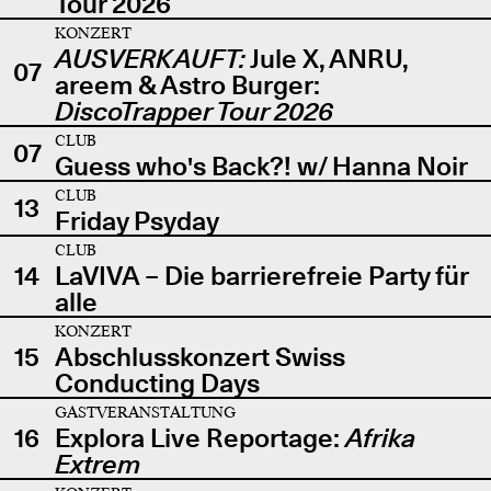
Tour 2026
KONZERT
AUSVERKAUFT:
Jule X, ANRU,
07
areem & Astro Burger:
DiscoTrapper Tour 2026
CLUB
07
Guess who's Back?! w/ Hanna Noir
CLUB
13
Friday Psyday
CLUB
14
LaVIVA – Die barrierefreie Party für
alle
KONZERT
15
Abschlusskonzert Swiss
Conducting Days
GASTVERANSTALTUNG
16
Explora Live Reportage:
Afrika
Extrem