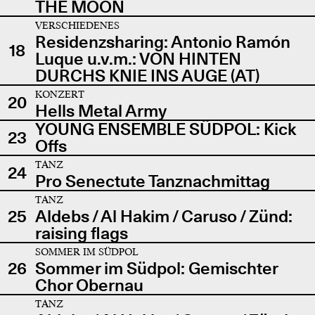
THE MOON
VERSCHIEDENES
Residenzsharing: Antonio Ramón
18
Luque u.v.m.: VON HINTEN
DURCHS KNIE INS AUGE (AT)
KONZERT
20
Hells Metal Army
YOUNG ENSEMBLE SÜDPOL: Kick
23
Offs
TANZ
24
Pro Senectute Tanznachmittag
TANZ
25
Aldebs / Al Hakim / Caruso / Zünd:
raising flags
SOMMER IM SÜDPOL
26
Sommer im Südpol: Gemischter
Chor Obernau
TANZ