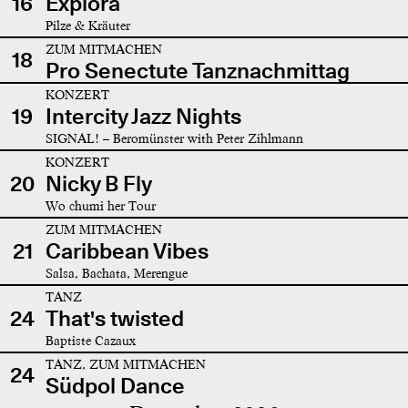
16
Explora
Pilze & Kräuter
ZUM MITMACHEN
18
Pro Senectute Tanznachmittag
KONZERT
19
Intercity Jazz Nights
SIGNAL! – Beromünster with Peter Zihlmann
KONZERT
20
Nicky B Fly
Wo chumi her Tour
ZUM MITMACHEN
21
Caribbean Vibes
Salsa, Bachata, Merengue
TANZ
24
That's twisted
Baptiste Cazaux
TANZ, ZUM MITMACHEN
24
Südpol Dance