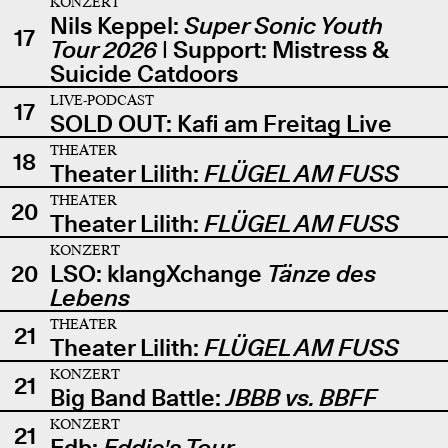
KONZERT
Nils Keppel:
Super Sonic Youth
17
Tour 2026
| Support: Mistress &
Suicide Catdoors
LIVE-PODCAST
17
SOLD OUT: Kafi am Freitag Live
THEATER
18
Theater Lilith:
FLÜGEL AM FUSS
THEATER
20
Theater Lilith:
FLÜGEL AM FUSS
KONZERT
20
LSO: klangXchange
Tänze des
Lebens
THEATER
21
Theater Lilith:
FLÜGEL AM FUSS
KONZERT
21
Big Band Battle:
JBBB vs. BBFF
KONZERT
21
Edb:
Eddie's Tour