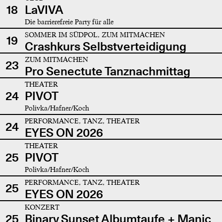
18
LaVIVA
Die barrierefreie Party für alle
SOMMER IM SÜDPOL, ZUM MITMACHEN
19
Crashkurs Selbstverteidigung
ZUM MITMACHEN
23
Pro Senectute Tanznachmittag
THEATER
24
PIVOT
Polivka/Hafner/Koch
PERFORMANCE, TANZ, THEATER
24
EYES ON 2026
THEATER
25
PIVOT
Polivka/Hafner/Koch
PERFORMANCE, TANZ, THEATER
25
EYES ON 2026
KONZERT
25
Binary Sunset Albumtaufe + Manic