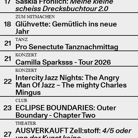
17
Saskia Fröhlich:
Meine kleine
scheiss Drecksbuchtour 2.0
ZUM MITMACHEN
18
Glühvette: Gemütlich ins neue
Jahr
TANZ
21
Pro Senectute Tanznachmittag
KONZERT
21
Camilla Sparksss - Tour 2026
KONZERT
Intercity Jazz Nights: The Angry
22
Man Of Jazz – The mighty Charles
Mingus
CLUB
23
ECLIPSE BOUNDARIES: Outer
Boundary - Chapter Two
THEATER
AUSVERKAUFT Zell:stoff:
4/5 oder
27
von der Kunst keine