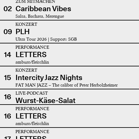
ZUM MITMACHEN
02
Caribbean Vibes
Salsa, Bachata, Merengue
KONZERT
09
PLH
Ultra Tour 2026 | Support: SGB
PERFORMANCE
14
LETTERS
amburo/fleischlin
KONZERT
15
Intercity Jazz Nights
FAT MAN JAZZ – The caliber of Peter Herbolzheimer
LIVE-PODCAST
16
Wurst-Käse-Salat
PERFORMANCE
16
LETTERS
amburo/fleischlin
PERFORMANCE
17
LETTERS