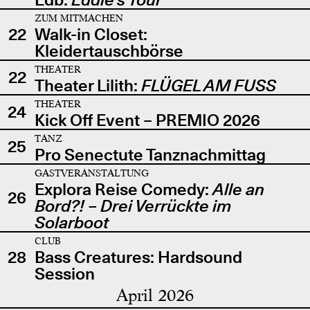
ZUM MITMACHEN
22
Walk-in Closet:
Kleidertauschbörse
THEATER
22
Theater Lilith:
FLÜGEL AM FUSS
THEATER
24
Kick Off Event – PREMIO 2026
TANZ
25
Pro Senectute Tanznachmittag
GASTVERANSTALTUNG
Explora Reise Comedy:
Alle an
26
Bord?! – Drei Verrückte im
Solarboot
CLUB
28
Bass Creatures: Hardsound
Session
April 2026