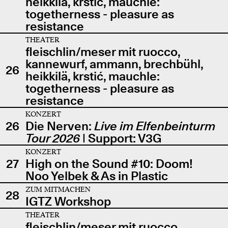
heikkilä, krstić, mauchle:
togetherness - pleasure as
resistance
THEATER
fleischlin/meser mit ruocco,
kannewurf, ammann, brechbühl,
26
heikkilä, krstić, mauchle:
togetherness - pleasure as
resistance
KONZERT
26
Die Nerven:
Live im Elfenbeinturm
Tour 2026
| Support: V3G
KONZERT
27
High on the Sound #10: Doom!
Noo Yelbek & As in Plastic
ZUM MITMACHEN
28
IGTZ Workshop
THEATER
fleischlin/meser mit ruocco,