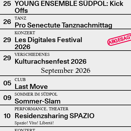
25
YOUNG ENSEMBLE SÜDPOL: Kick
Offs
TANZ
26
Pro Senectute Tanznachmittag
KONZERT
ABGESAG
29
Les Digitales Festival
2026
VERSCHIEDENES
29
Kulturachsenfest 2026
September 2026
CLUB
05
Last Move
SOMMER IM SÜDPOL
09
Sommer-Slam
PERFORMANCE, THEATER
10
Residenzsharing SPAZIO
Spazio! Vita! Libertà!
KONZERT