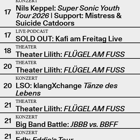
KONZERT
Nils Keppel:
Super Sonic Youth
17
Tour 2026
| Support: Mistress &
Suicide Catdoors
LIVE-PODCAST
17
SOLD OUT: Kafi am Freitag Live
THEATER
18
Theater Lilith:
FLÜGEL AM FUSS
THEATER
20
Theater Lilith:
FLÜGEL AM FUSS
KONZERT
20
LSO: klangXchange
Tänze des
Lebens
THEATER
21
Theater Lilith:
FLÜGEL AM FUSS
KONZERT
21
Big Band Battle:
JBBB vs. BBFF
KONZERT
21
Edb:
Eddie's Tour