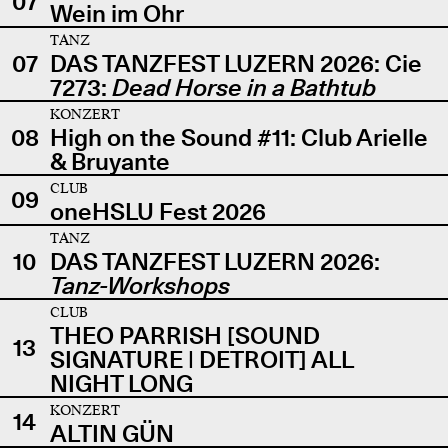
07
Wein im Ohr
TANZ
07
DAS TANZFEST LUZERN 2026: Cie
7273:
Dead Horse in a Bathtub
KONZERT
08
High on the Sound #11: Club Arielle
& Bruyante
CLUB
09
oneHSLU Fest 2026
TANZ
10
DAS TANZFEST LUZERN 2026:
Tanz-Workshops
CLUB
THEO PARRISH [SOUND
13
SIGNATURE | DETROIT] ALL
NIGHT LONG
KONZERT
14
ALTIN GÜN