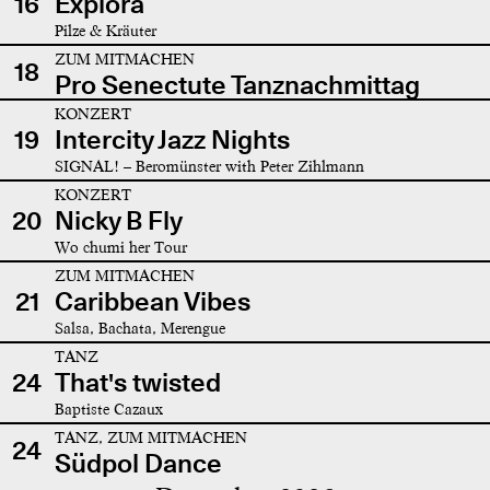
16
Explora
Pilze & Kräuter
ZUM MITMACHEN
18
Pro Senectute Tanznachmittag
KONZERT
19
Intercity Jazz Nights
SIGNAL! – Beromünster with Peter Zihlmann
KONZERT
20
Nicky B Fly
Wo chumi her Tour
ZUM MITMACHEN
21
Caribbean Vibes
Salsa, Bachata, Merengue
TANZ
24
That's twisted
Baptiste Cazaux
TANZ, ZUM MITMACHEN
24
Südpol Dance