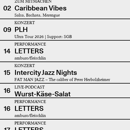
ZUM MITMACHEN
02
Caribbean Vibes
Salsa, Bachata, Merengue
KONZERT
09
PLH
Ultra Tour 2026 | Support: SGB
PERFORMANCE
14
LETTERS
amburo/fleischlin
KONZERT
15
Intercity Jazz Nights
FAT MAN JAZZ – The caliber of Peter Herbolzheimer
LIVE-PODCAST
16
Wurst-Käse-Salat
PERFORMANCE
16
LETTERS
amburo/fleischlin
PERFORMANCE
17
LETTERS