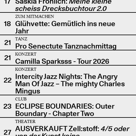
17
Saskia Fröhlich:
Meine kleine
scheiss Drecksbuchtour 2.0
ZUM MITMACHEN
18
Glühvette: Gemütlich ins neue
Jahr
TANZ
21
Pro Senectute Tanznachmittag
KONZERT
21
Camilla Sparksss - Tour 2026
KONZERT
Intercity Jazz Nights: The Angry
22
Man Of Jazz – The mighty Charles
Mingus
CLUB
23
ECLIPSE BOUNDARIES: Outer
Boundary - Chapter Two
THEATER
AUSVERKAUFT Zell:stoff:
4/5 oder
27
von der Kunst keine