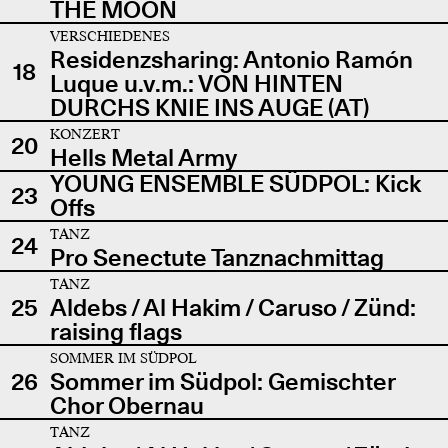
THE MOON
VERSCHIEDENES
Residenzsharing: Antonio Ramón
18
Luque u.v.m.: VON HINTEN
DURCHS KNIE INS AUGE (AT)
KONZERT
20
Hells Metal Army
YOUNG ENSEMBLE SÜDPOL: Kick
23
Offs
TANZ
24
Pro Senectute Tanznachmittag
TANZ
25
Aldebs / Al Hakim / Caruso / Zünd:
raising flags
SOMMER IM SÜDPOL
26
Sommer im Südpol: Gemischter
Chor Obernau
TANZ