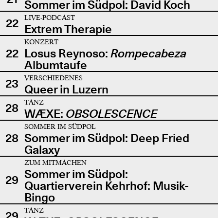
Sommer im Südpol: David Koch
LIVE-PODCAST
22
Extrem Therapie
KONZERT
22
Losus Reynoso:
Rompecabeza
Albumtaufe
VERSCHIEDENES
23
Queer in Luzern
TANZ
28
WÆXE:
OBSOLESCENCE
SOMMER IM SÜDPOL
28
Sommer im Südpol: Deep Fried
Galaxy
ZUM MITMACHEN
Sommer im Südpol:
29
Quartierverein Kehrhof: Musik-
Bingo
TANZ
29