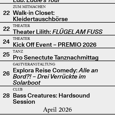
ZUM MITMACHEN
22
Walk-in Closet:
Kleidertauschbörse
THEATER
22
Theater Lilith:
FLÜGEL AM FUSS
THEATER
24
Kick Off Event – PREMIO 2026
TANZ
25
Pro Senectute Tanznachmittag
GASTVERANSTALTUNG
Explora Reise Comedy:
Alle an
26
Bord?! – Drei Verrückte im
Solarboot
CLUB
28
Bass Creatures: Hardsound
Session
April 2026