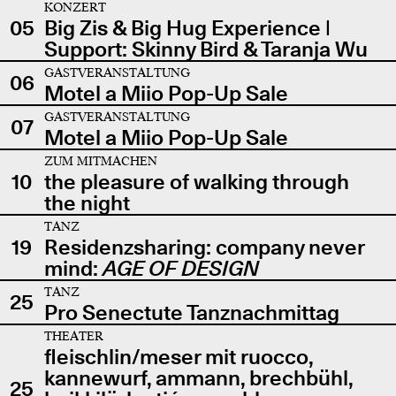
KONZERT
05
Big Zis & Big Hug Experience |
Support: Skinny Bird & Taranja Wu
GASTVERANSTALTUNG
06
Motel a Miio Pop-Up Sale
GASTVERANSTALTUNG
07
Motel a Miio Pop-Up Sale
ZUM MITMACHEN
10
the pleasure of walking through
the night
TANZ
19
Residenzsharing: company never
mind:
AGE OF DESIGN
TANZ
25
Pro Senectute Tanznachmittag
THEATER
fleischlin/meser mit ruocco,
kannewurf, ammann, brechbühl,
25