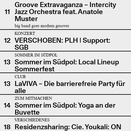
Groove Extravaganza – Intercity
11
Jazz Orchestra feat. Anatole
Muster
big band goes modern grooves
KONZERT
12
VERSCHOBEN: PLH | Support:
SGB
SOMMER IM SÜDPOL
13
Sommer im Südpol: Local Lineup
Sommerfest
CLUB
13
LaVIVA – Die barrierefreie Party für
alle
ZUM MITMACHEN
14
Sommer im Südpol: Yoga an der
Buvette
VERSCHIEDENES
18
Residenzsharing: Cie. Youkali: ON