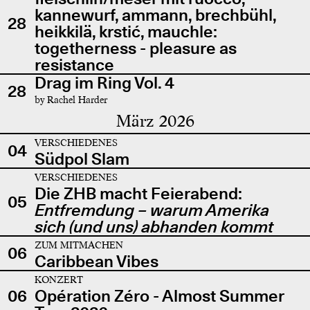
kannewurf, ammann, brechbühl,
28
heikkilä, krstić, mauchle:
togetherness - pleasure as
resistance
Drag im Ring Vol. 4
28
by Rachel Harder
März 2026
VERSCHIEDENES
04
Südpol Slam
VERSCHIEDENES
Die ZHB macht Feierabend:
05
Entfremdung – warum Amerika
sich (und uns) abhanden kommt
ZUM MITMACHEN
06
Caribbean Vibes
KONZERT
06
Opération Zéro - Almost Summer