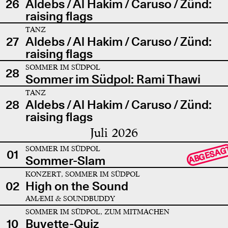
26
Aldebs / Al Hakim / Caruso / Zünd:
raising flags
TANZ
27
Aldebs / Al Hakim / Caruso / Zünd:
raising flags
SOMMER IM SÜDPOL
28
Sommer im Südpol: Rami Thawi
TANZ
28
Aldebs / Al Hakim / Caruso / Zünd:
raising flags
Juli 2026
SOMMER IM SÜDPOL
ABGESAG
01
Sommer-Slam
KONZERT, SOMMER IM SÜDPOL
02
High on the Sound
AMÆMI & SOUNDBUDDY
SOMMER IM SÜDPOL, ZUM MITMACHEN
10
Buvette-Quiz