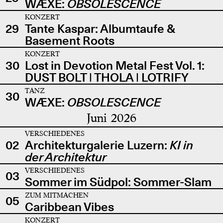
WÆXE:
OBSOLESCENCE
KONZERT
29
Tante Kaspar: Albumtaufe &
Basement Roots
KONZERT
30
Lost in Devotion Metal Fest Vol. 1:
DUST BOLT | THOLA | LOTRIFY
TANZ
30
WÆXE:
OBSOLESCENCE
Juni 2026
VERSCHIEDENES
02
Architekturgalerie Luzern:
KI in
der Architektur
VERSCHIEDENES
03
Sommer im Südpol: Sommer-Slam
ZUM MITMACHEN
05
Caribbean Vibes
KONZERT