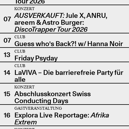
Tour 2026
KONZERT
AUSVERKAUFT:
Jule X, ANRU,
07
areem & Astro Burger:
DiscoTrapper Tour 2026
CLUB
07
Guess who's Back?! w/ Hanna Noir
CLUB
13
Friday Psyday
CLUB
14
LaVIVA – Die barrierefreie Party für
alle
KONZERT
15
Abschlusskonzert Swiss
Conducting Days
GASTVERANSTALTUNG
16
Explora Live Reportage:
Afrika
Extrem