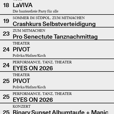
18
LaVIVA
Die barrierefreie Party für alle
SOMMER IM SÜDPOL, ZUM MITMACHEN
19
Crashkurs Selbstverteidigung
ZUM MITMACHEN
23
Pro Senectute Tanznachmittag
THEATER
24
PIVOT
Polivka/Hafner/Koch
PERFORMANCE, TANZ, THEATER
24
EYES ON 2026
THEATER
25
PIVOT
Polivka/Hafner/Koch
PERFORMANCE, TANZ, THEATER
25
EYES ON 2026
KONZERT
25
Binary Sunset Albumtaufe + Manic