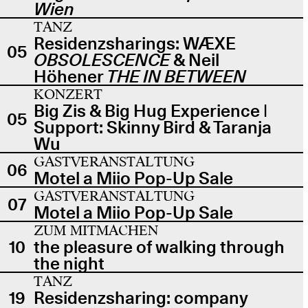
Wien
TANZ
Residenzsharings: WÆXE
05
OBSOLESCENCE
& Neil
Höhener
THE IN BETWEEN
KONZERT
Big Zis & Big Hug Experience |
05
Support: Skinny Bird & Taranja
Wu
GASTVERANSTALTUNG
06
Motel a Miio Pop-Up Sale
GASTVERANSTALTUNG
07
Motel a Miio Pop-Up Sale
ZUM MITMACHEN
10
the pleasure of walking through
the night
TANZ
19
Residenzsharing: company