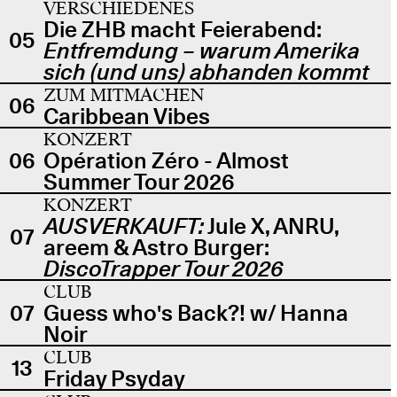
VERSCHIEDENES
Die ZHB macht Feierabend:
05
Entfremdung – warum Amerika
sich (und uns) abhanden kommt
ZUM MITMACHEN
06
Caribbean Vibes
KONZERT
06
Opération Zéro - Almost
Summer Tour 2026
KONZERT
AUSVERKAUFT:
Jule X, ANRU,
07
areem & Astro Burger:
DiscoTrapper Tour 2026
CLUB
07
Guess who's Back?! w/ Hanna
Noir
CLUB
13
Friday Psyday