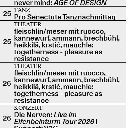
never mind:
AGE OF DESIGN
TANZ
25
Pro Senectute Tanznachmittag
THEATER
fleischlin/meser mit ruocco,
kannewurf, ammann, brechbühl,
25
heikkilä, krstić, mauchle:
togetherness - pleasure as
resistance
THEATER
fleischlin/meser mit ruocco,
kannewurf, ammann, brechbühl,
26
heikkilä, krstić, mauchle:
togetherness - pleasure as
resistance
KONZERT
Die Nerven:
Live im
26
Elfenbeinturm Tour 2026
|