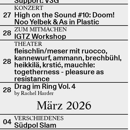
Support: V3G
KONZERT
27
High on the Sound #10: Doom!
Noo Yelbek & As in Plastic
ZUM MITMACHEN
28
IGTZ Workshop
THEATER
fleischlin/meser mit ruocco,
kannewurf, ammann, brechbühl,
28
heikkilä, krstić, mauchle:
togetherness - pleasure as
resistance
Drag im Ring Vol. 4
28
by Rachel Harder
März 2026
VERSCHIEDENES
04
Südpol Slam