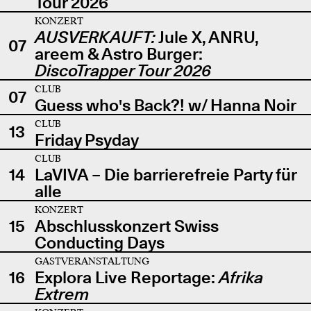
Tour 2026
KONZERT
AUSVERKAUFT:
Jule X, ANRU,
07
areem & Astro Burger:
DiscoTrapper Tour 2026
CLUB
07
Guess who's Back?! w/ Hanna Noir
CLUB
13
Friday Psyday
CLUB
14
LaVIVA – Die barrierefreie Party für
alle
KONZERT
15
Abschlusskonzert Swiss
Conducting Days
GASTVERANSTALTUNG
16
Explora Live Reportage:
Afrika
Extrem