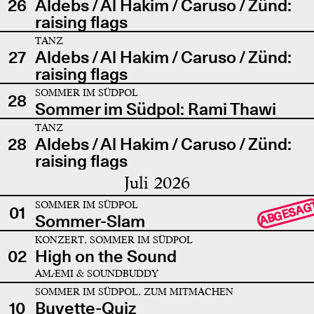
26
Aldebs / Al Hakim / Caruso / Zünd:
raising flags
TANZ
27
Aldebs / Al Hakim / Caruso / Zünd:
raising flags
SOMMER IM SÜDPOL
28
Sommer im Südpol: Rami Thawi
TANZ
28
Aldebs / Al Hakim / Caruso / Zünd:
raising flags
Juli 2026
SOMMER IM SÜDPOL
ABGESAG
01
Sommer-Slam
KONZERT, SOMMER IM SÜDPOL
02
High on the Sound
AMÆMI & SOUNDBUDDY
SOMMER IM SÜDPOL, ZUM MITMACHEN
10
Buvette-Quiz