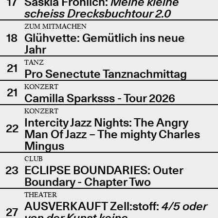
17
Saskia Fröhlich:
Meine kleine
scheiss Drecksbuchtour 2.0
ZUM MITMACHEN
18
Glühvette: Gemütlich ins neue
Jahr
TANZ
21
Pro Senectute Tanznachmittag
KONZERT
21
Camilla Sparksss - Tour 2026
KONZERT
Intercity Jazz Nights: The Angry
22
Man Of Jazz – The mighty Charles
Mingus
CLUB
23
ECLIPSE BOUNDARIES: Outer
Boundary - Chapter Two
THEATER
AUSVERKAUFT Zell:stoff:
4/5 oder
27
von der Kunst keine