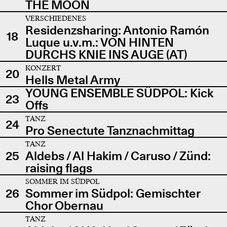
THE MOON
VERSCHIEDENES
Residenzsharing: Antonio Ramón
18
Luque u.v.m.: VON HINTEN
DURCHS KNIE INS AUGE (AT)
KONZERT
20
Hells Metal Army
YOUNG ENSEMBLE SÜDPOL: Kick
23
Offs
TANZ
24
Pro Senectute Tanznachmittag
TANZ
25
Aldebs / Al Hakim / Caruso / Zünd:
raising flags
SOMMER IM SÜDPOL
26
Sommer im Südpol: Gemischter
Chor Obernau
TANZ