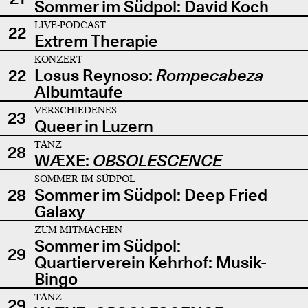
Sommer im Südpol: David Koch
LIVE-PODCAST
22
Extrem Therapie
KONZERT
22
Losus Reynoso:
Rompecabeza
Albumtaufe
VERSCHIEDENES
23
Queer in Luzern
TANZ
28
WÆXE:
OBSOLESCENCE
SOMMER IM SÜDPOL
28
Sommer im Südpol: Deep Fried
Galaxy
ZUM MITMACHEN
Sommer im Südpol:
29
Quartierverein Kehrhof: Musik-
Bingo
TANZ
29