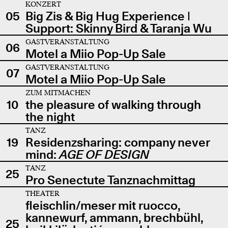
KONZERT
05
Big Zis & Big Hug Experience |
Support: Skinny Bird & Taranja Wu
GASTVERANSTALTUNG
06
Motel a Miio Pop-Up Sale
GASTVERANSTALTUNG
07
Motel a Miio Pop-Up Sale
ZUM MITMACHEN
10
the pleasure of walking through
the night
TANZ
19
Residenzsharing: company never
mind:
AGE OF DESIGN
TANZ
25
Pro Senectute Tanznachmittag
THEATER
fleischlin/meser mit ruocco,
kannewurf, ammann, brechbühl,
25