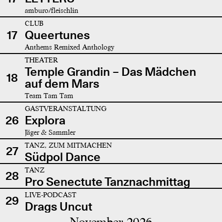
amburo/fleischlin
CLUB
17
Queertunes
Anthems Remixed Anthology
THEATER
Temple Grandin – Das Mädchen
18
auf dem Mars
Team Tam Tam
GASTVERANSTALTUNG
26
Explora
Jäger & Sammler
TANZ, ZUM MITMACHEN
27
Südpol Dance
TANZ
28
Pro Senectute Tanznachmittag
LIVE-PODCAST
29
Drags Uncut
November 2026