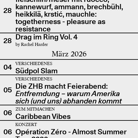
kannewurf, ammann, brechbühl,
28
heikkilä, krstić, mauchle:
togetherness - pleasure as
resistance
Drag im Ring Vol. 4
28
by Rachel Harder
März 2026
VERSCHIEDENES
04
Südpol Slam
VERSCHIEDENES
Die ZHB macht Feierabend:
05
Entfremdung – warum Amerika
sich (und uns) abhanden kommt
ZUM MITMACHEN
06
Caribbean Vibes
KONZERT
06
Opération Zéro - Almost Summer