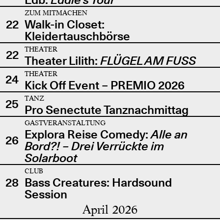
ZUM MITMACHEN
22
Walk-in Closet:
Kleidertauschbörse
THEATER
22
Theater Lilith:
FLÜGEL AM FUSS
THEATER
24
Kick Off Event – PREMIO 2026
TANZ
25
Pro Senectute Tanznachmittag
GASTVERANSTALTUNG
Explora Reise Comedy:
Alle an
26
Bord?! – Drei Verrückte im
Solarboot
CLUB
28
Bass Creatures: Hardsound
Session
April 2026