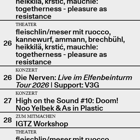
heikkilä, krstić, mauchle:
togetherness - pleasure as
resistance
THEATER
fleischlin/meser mit ruocco,
kannewurf, ammann, brechbühl,
26
heikkilä, krstić, mauchle:
togetherness - pleasure as
resistance
KONZERT
26
Die Nerven:
Live im Elfenbeinturm
Tour 2026
| Support: V3G
KONZERT
27
High on the Sound #10: Doom!
Noo Yelbek & As in Plastic
ZUM MITMACHEN
28
IGTZ Workshop
THEATER
fleischlin/meser mit ruocco,