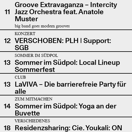
Groove Extravaganza – Intercity
11
Jazz Orchestra feat. Anatole
Muster
big band goes modern grooves
KONZERT
12
VERSCHOBEN: PLH | Support:
SGB
SOMMER IM SÜDPOL
13
Sommer im Südpol: Local Lineup
Sommerfest
CLUB
13
LaVIVA – Die barrierefreie Party für
alle
ZUM MITMACHEN
14
Sommer im Südpol: Yoga an der
Buvette
VERSCHIEDENES
18
Residenzsharing: Cie. Youkali: ON