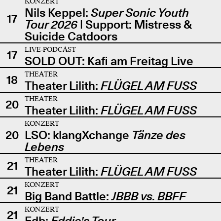
KONZERT
Nils Keppel:
Super Sonic Youth
17
Tour 2026
| Support: Mistress &
Suicide Catdoors
LIVE-PODCAST
17
SOLD OUT: Kafi am Freitag Live
THEATER
18
Theater Lilith:
FLÜGEL AM FUSS
THEATER
20
Theater Lilith:
FLÜGEL AM FUSS
KONZERT
20
LSO: klangXchange
Tänze des
Lebens
THEATER
21
Theater Lilith:
FLÜGEL AM FUSS
KONZERT
21
Big Band Battle:
JBBB vs. BBFF
KONZERT
21
Edb:
Eddie's Tour