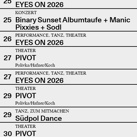
25
EYES ON 2026
KONZERT
25
Binary Sunset Albumtaufe + Manic
Pixxies + Sodl
PERFORMANCE, TANZ, THEATER
26
EYES ON 2026
THEATER
27
PIVOT
Polivka/Hafner/Koch
PERFORMANCE, TANZ, THEATER
27
EYES ON 2026
THEATER
29
PIVOT
Polivka/Hafner/Koch
TANZ, ZUM MITMACHEN
29
Südpol Dance
THEATER
30
PIVOT