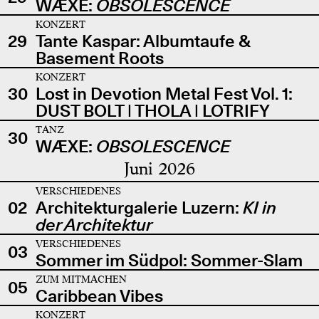
WÆXE:
OBSOLESCENCE
KONZERT
29
Tante Kaspar: Albumtaufe &
Basement Roots
KONZERT
30
Lost in Devotion Metal Fest Vol. 1:
DUST BOLT | THOLA | LOTRIFY
TANZ
30
WÆXE:
OBSOLESCENCE
Juni 2026
VERSCHIEDENES
02
Architekturgalerie Luzern:
KI in
der Architektur
VERSCHIEDENES
03
Sommer im Südpol: Sommer-Slam
ZUM MITMACHEN
05
Caribbean Vibes
KONZERT