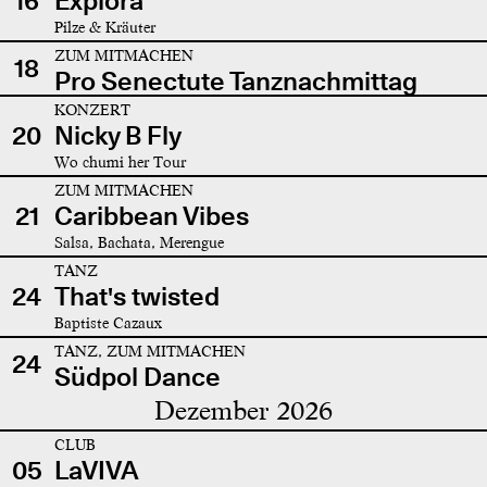
16
Explora
Pilze & Kräuter
ZUM MITMACHEN
18
Pro Senectute Tanznachmittag
KONZERT
20
Nicky B Fly
Wo chumi her Tour
ZUM MITMACHEN
21
Caribbean Vibes
Salsa, Bachata, Merengue
TANZ
24
That's twisted
Baptiste Cazaux
TANZ, ZUM MITMACHEN
24
Südpol Dance
Dezember 2026
CLUB
05
LaVIVA