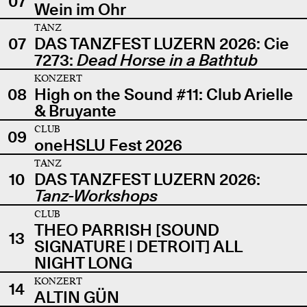
07
Wein im Ohr
TANZ
07
DAS TANZFEST LUZERN 2026: Cie
7273:
Dead Horse in a Bathtub
KONZERT
08
High on the Sound #11: Club Arielle
& Bruyante
CLUB
09
oneHSLU Fest 2026
TANZ
10
DAS TANZFEST LUZERN 2026:
Tanz-Workshops
CLUB
THEO PARRISH [SOUND
13
SIGNATURE | DETROIT] ALL
NIGHT LONG
KONZERT
14
ALTIN GÜN