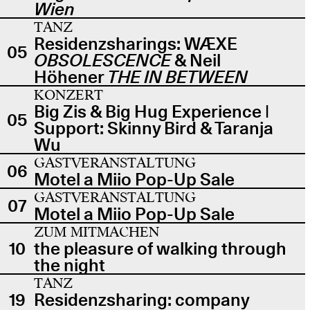
Wien
TANZ
Residenzsharings: WÆXE
05
OBSOLESCENCE
& Neil
Höhener
THE IN BETWEEN
KONZERT
Big Zis & Big Hug Experience |
05
Support: Skinny Bird & Taranja
Wu
GASTVERANSTALTUNG
06
Motel a Miio Pop-Up Sale
GASTVERANSTALTUNG
07
Motel a Miio Pop-Up Sale
ZUM MITMACHEN
10
the pleasure of walking through
the night
TANZ
19
Residenzsharing: company