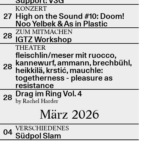
Support: V3G
KONZERT
27
High on the Sound #10: Doom!
Noo Yelbek & As in Plastic
ZUM MITMACHEN
28
IGTZ Workshop
THEATER
fleischlin/meser mit ruocco,
kannewurf, ammann, brechbühl,
28
heikkilä, krstić, mauchle:
togetherness - pleasure as
resistance
Drag im Ring Vol. 4
28
by Rachel Harder
März 2026
VERSCHIEDENES
04
Südpol Slam