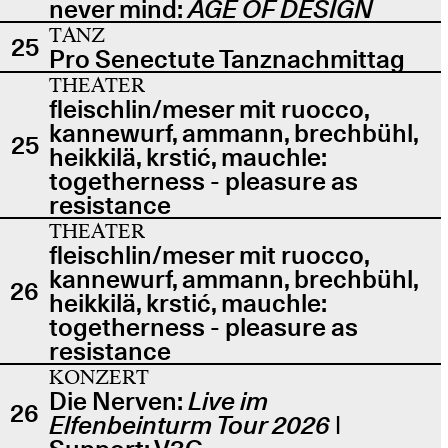
never mind:
AGE OF DESIGN
TANZ
25
Pro Senectute Tanznachmittag
THEATER
fleischlin/meser mit ruocco,
kannewurf, ammann, brechbühl,
25
heikkilä, krstić, mauchle:
togetherness - pleasure as
resistance
THEATER
fleischlin/meser mit ruocco,
kannewurf, ammann, brechbühl,
26
heikkilä, krstić, mauchle:
togetherness - pleasure as
resistance
KONZERT
Die Nerven:
Live im
26
Elfenbeinturm Tour 2026
|