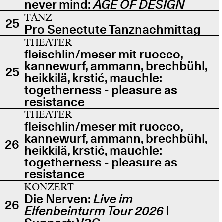
never mind:
AGE OF DESIGN
TANZ
25
Pro Senectute Tanznachmittag
THEATER
fleischlin/meser mit ruocco,
kannewurf, ammann, brechbühl,
25
heikkilä, krstić, mauchle:
togetherness - pleasure as
resistance
THEATER
fleischlin/meser mit ruocco,
kannewurf, ammann, brechbühl,
26
heikkilä, krstić, mauchle:
togetherness - pleasure as
resistance
KONZERT
Die Nerven:
Live im
26
Elfenbeinturm Tour 2026
|