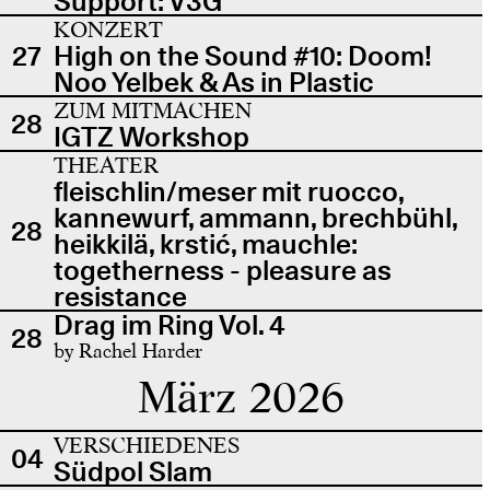
Support: V3G
KONZERT
27
High on the Sound #10: Doom!
Noo Yelbek & As in Plastic
ZUM MITMACHEN
28
IGTZ Workshop
THEATER
fleischlin/meser mit ruocco,
kannewurf, ammann, brechbühl,
28
heikkilä, krstić, mauchle:
togetherness - pleasure as
resistance
Drag im Ring Vol. 4
28
by Rachel Harder
März 2026
VERSCHIEDENES
04
Südpol Slam