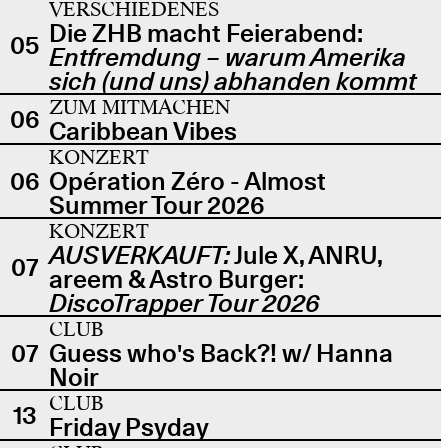
VERSCHIEDENES
Die ZHB macht Feierabend:
05
Entfremdung – warum Amerika
sich (und uns) abhanden kommt
ZUM MITMACHEN
06
Caribbean Vibes
KONZERT
06
Opération Zéro - Almost
Summer Tour 2026
KONZERT
AUSVERKAUFT:
Jule X, ANRU,
07
areem & Astro Burger:
DiscoTrapper Tour 2026
CLUB
07
Guess who's Back?! w/ Hanna
Noir
CLUB
13
Friday Psyday