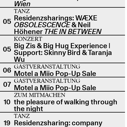
Wien
TANZ
Residenzsharings: WÆXE
05
OBSOLESCENCE
& Neil
Höhener
THE IN BETWEEN
KONZERT
Big Zis & Big Hug Experience |
05
Support: Skinny Bird & Taranja
Wu
GASTVERANSTALTUNG
06
Motel a Miio Pop-Up Sale
GASTVERANSTALTUNG
07
Motel a Miio Pop-Up Sale
ZUM MITMACHEN
10
the pleasure of walking through
the night
TANZ
19
Residenzsharing: company