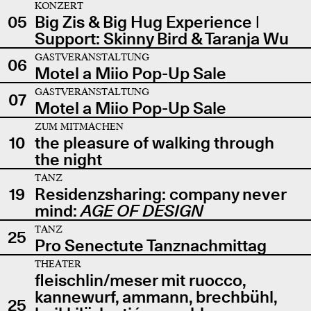
KONZERT
05
Big Zis & Big Hug Experience |
Support: Skinny Bird & Taranja Wu
GASTVERANSTALTUNG
06
Motel a Miio Pop-Up Sale
GASTVERANSTALTUNG
07
Motel a Miio Pop-Up Sale
ZUM MITMACHEN
10
the pleasure of walking through
the night
TANZ
19
Residenzsharing: company never
mind:
AGE OF DESIGN
TANZ
25
Pro Senectute Tanznachmittag
THEATER
fleischlin/meser mit ruocco,
kannewurf, ammann, brechbühl,
25