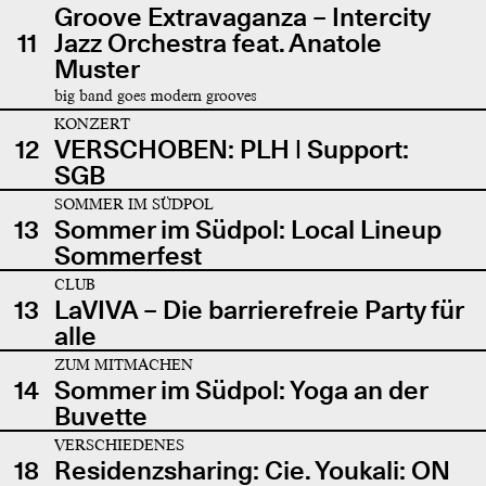
Groove Extravaganza – Intercity
11
Jazz Orchestra feat. Anatole
Muster
big band goes modern grooves
KONZERT
12
VERSCHOBEN: PLH | Support:
SGB
SOMMER IM SÜDPOL
13
Sommer im Südpol: Local Lineup
Sommerfest
CLUB
13
LaVIVA – Die barrierefreie Party für
alle
ZUM MITMACHEN
14
Sommer im Südpol: Yoga an der
Buvette
VERSCHIEDENES
18
Residenzsharing: Cie. Youkali: ON