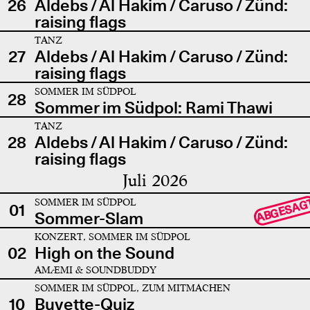
26
Aldebs / Al Hakim / Caruso / Zünd:
raising flags
TANZ
27
Aldebs / Al Hakim / Caruso / Zünd:
raising flags
SOMMER IM SÜDPOL
28
Sommer im Südpol: Rami Thawi
TANZ
28
Aldebs / Al Hakim / Caruso / Zünd:
raising flags
Juli 2026
SOMMER IM SÜDPOL
ABGESAG
01
Sommer-Slam
KONZERT, SOMMER IM SÜDPOL
02
High on the Sound
AMÆMI & SOUNDBUDDY
SOMMER IM SÜDPOL, ZUM MITMACHEN
10
Buvette-Quiz