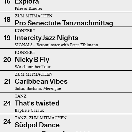
16
Explora
Pilze & Kräuter
ZUM MITMACHEN
18
Pro Senectute Tanznachmittag
KONZERT
19
Intercity Jazz Nights
SIGNAL! – Beromünster with Peter Zihlmann
KONZERT
20
Nicky B Fly
Wo chumi her Tour
ZUM MITMACHEN
21
Caribbean Vibes
Salsa, Bachata, Merengue
TANZ
24
That's twisted
Baptiste Cazaux
TANZ, ZUM MITMACHEN
24
Südpol Dance