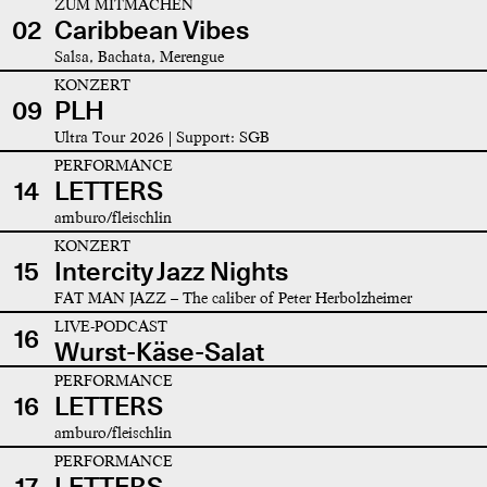
ZUM MITMACHEN
02
Caribbean Vibes
Salsa, Bachata, Merengue
KONZERT
09
PLH
Ultra Tour 2026 | Support: SGB
PERFORMANCE
14
LETTERS
amburo/fleischlin
KONZERT
15
Intercity Jazz Nights
FAT MAN JAZZ – The caliber of Peter Herbolzheimer
LIVE-PODCAST
16
Wurst-Käse-Salat
PERFORMANCE
16
LETTERS
amburo/fleischlin
PERFORMANCE
17
LETTERS