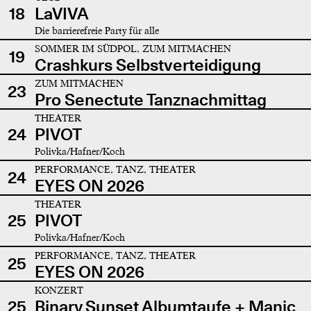
18
LaVIVA
Die barrierefreie Party für alle
SOMMER IM SÜDPOL, ZUM MITMACHEN
19
Crashkurs Selbstverteidigung
ZUM MITMACHEN
23
Pro Senectute Tanznachmittag
THEATER
24
PIVOT
Polivka/Hafner/Koch
PERFORMANCE, TANZ, THEATER
24
EYES ON 2026
THEATER
25
PIVOT
Polivka/Hafner/Koch
PERFORMANCE, TANZ, THEATER
25
EYES ON 2026
KONZERT
25
Binary Sunset Albumtaufe + Manic