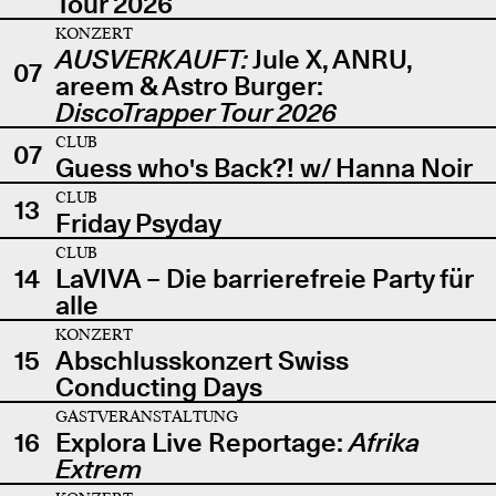
Tour 2026
KONZERT
AUSVERKAUFT:
Jule X, ANRU,
07
areem & Astro Burger:
DiscoTrapper Tour 2026
CLUB
07
Guess who's Back?! w/ Hanna Noir
CLUB
13
Friday Psyday
CLUB
14
LaVIVA – Die barrierefreie Party für
alle
KONZERT
15
Abschlusskonzert Swiss
Conducting Days
GASTVERANSTALTUNG
16
Explora Live Reportage:
Afrika
Extrem