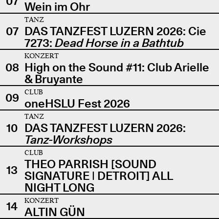
07
Wein im Ohr
TANZ
07
DAS TANZFEST LUZERN 2026: Cie
7273:
Dead Horse in a Bathtub
KONZERT
08
High on the Sound #11: Club Arielle
& Bruyante
CLUB
09
oneHSLU Fest 2026
TANZ
10
DAS TANZFEST LUZERN 2026:
Tanz-Workshops
CLUB
THEO PARRISH [SOUND
13
SIGNATURE | DETROIT] ALL
NIGHT LONG
KONZERT
14
ALTIN GÜN