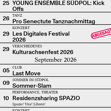
25
YOUNG ENSEMBLE SÜDPOL: Kick
Offs
TANZ
26
Pro Senectute Tanznachmittag
KONZERT
ABGESAG
29
Les Digitales Festival
2026
VERSCHIEDENES
29
Kulturachsenfest 2026
September 2026
CLUB
05
Last Move
SOMMER IM SÜDPOL
09
Sommer-Slam
PERFORMANCE, THEATER
10
Residenzsharing SPAZIO
Spazio! Vita! Libertà!
KONZERT