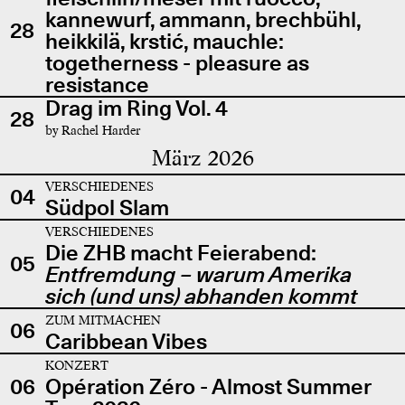
kannewurf, ammann, brechbühl,
28
heikkilä, krstić, mauchle:
togetherness - pleasure as
resistance
Drag im Ring Vol. 4
28
by Rachel Harder
März 2026
VERSCHIEDENES
04
Südpol Slam
VERSCHIEDENES
Die ZHB macht Feierabend:
05
Entfremdung – warum Amerika
sich (und uns) abhanden kommt
ZUM MITMACHEN
06
Caribbean Vibes
KONZERT
06
Opération Zéro - Almost Summer