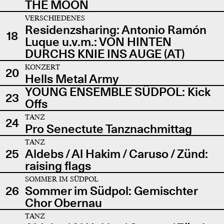
THE MOON
VERSCHIEDENES
Residenzsharing: Antonio Ramón
18
Luque u.v.m.: VON HINTEN
DURCHS KNIE INS AUGE (AT)
KONZERT
20
Hells Metal Army
YOUNG ENSEMBLE SÜDPOL: Kick
23
Offs
TANZ
24
Pro Senectute Tanznachmittag
TANZ
25
Aldebs / Al Hakim / Caruso / Zünd:
raising flags
SOMMER IM SÜDPOL
26
Sommer im Südpol: Gemischter
Chor Obernau
TANZ