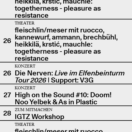
heikkilä, krstić, mauchle:
togetherness - pleasure as
resistance
THEATER
fleischlin/meser mit ruocco,
kannewurf, ammann, brechbühl,
26
heikkilä, krstić, mauchle:
togetherness - pleasure as
resistance
KONZERT
26
Die Nerven:
Live im Elfenbeinturm
Tour 2026
| Support: V3G
KONZERT
27
High on the Sound #10: Doom!
Noo Yelbek & As in Plastic
ZUM MITMACHEN
28
IGTZ Workshop
THEATER
fleischlin/meser mit ruocco,