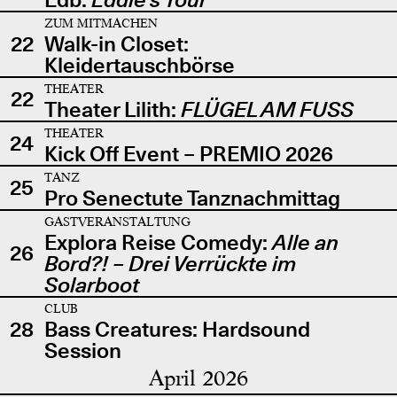
ZUM MITMACHEN
22
Walk-in Closet:
Kleidertauschbörse
THEATER
22
Theater Lilith:
FLÜGEL AM FUSS
THEATER
24
Kick Off Event – PREMIO 2026
TANZ
25
Pro Senectute Tanznachmittag
GASTVERANSTALTUNG
Explora Reise Comedy:
Alle an
26
Bord?! – Drei Verrückte im
Solarboot
CLUB
28
Bass Creatures: Hardsound
Session
April 2026