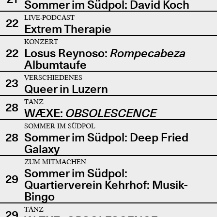
Sommer im Südpol: David Koch
LIVE-PODCAST
22
Extrem Therapie
KONZERT
22
Losus Reynoso:
Rompecabeza
Albumtaufe
VERSCHIEDENES
23
Queer in Luzern
TANZ
28
WÆXE:
OBSOLESCENCE
SOMMER IM SÜDPOL
28
Sommer im Südpol: Deep Fried
Galaxy
ZUM MITMACHEN
Sommer im Südpol:
29
Quartierverein Kehrhof: Musik-
Bingo
TANZ
29