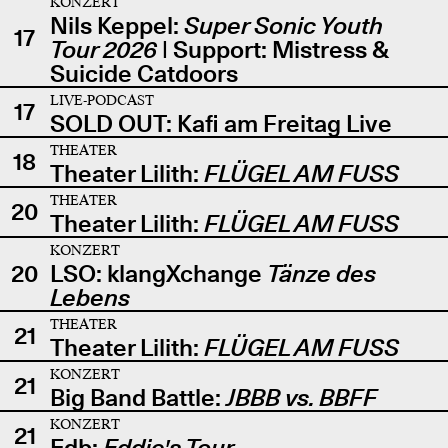
KONZERT
Nils Keppel:
Super Sonic Youth
17
Tour 2026
| Support: Mistress &
Suicide Catdoors
LIVE-PODCAST
17
SOLD OUT: Kafi am Freitag Live
THEATER
18
Theater Lilith:
FLÜGEL AM FUSS
THEATER
20
Theater Lilith:
FLÜGEL AM FUSS
KONZERT
20
LSO: klangXchange
Tänze des
Lebens
THEATER
21
Theater Lilith:
FLÜGEL AM FUSS
KONZERT
21
Big Band Battle:
JBBB vs. BBFF
KONZERT
21
Edb:
Eddie's Tour