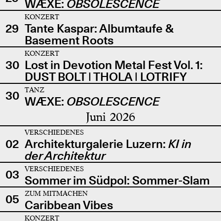
WÆXE:
OBSOLESCENCE
KONZERT
29
Tante Kaspar: Albumtaufe &
Basement Roots
KONZERT
30
Lost in Devotion Metal Fest Vol. 1:
DUST BOLT | THOLA | LOTRIFY
TANZ
30
WÆXE:
OBSOLESCENCE
Juni 2026
VERSCHIEDENES
02
Architekturgalerie Luzern:
KI in
der Architektur
VERSCHIEDENES
03
Sommer im Südpol: Sommer-Slam
ZUM MITMACHEN
05
Caribbean Vibes
KONZERT