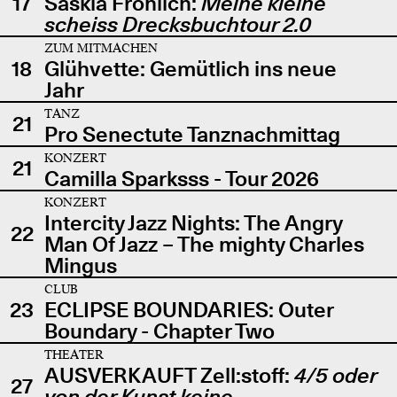
17
Saskia Fröhlich:
Meine kleine
scheiss Drecksbuchtour 2.0
ZUM MITMACHEN
18
Glühvette: Gemütlich ins neue
Jahr
TANZ
21
Pro Senectute Tanznachmittag
KONZERT
21
Camilla Sparksss - Tour 2026
KONZERT
Intercity Jazz Nights: The Angry
22
Man Of Jazz – The mighty Charles
Mingus
CLUB
23
ECLIPSE BOUNDARIES: Outer
Boundary - Chapter Two
THEATER
AUSVERKAUFT Zell:stoff:
4/5 oder
27
von der Kunst keine