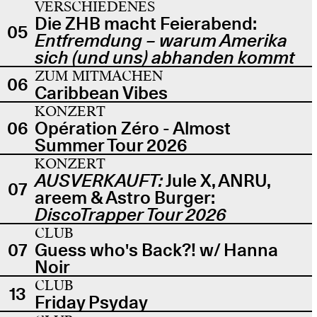
VERSCHIEDENES
Die ZHB macht Feierabend:
05
Entfremdung – warum Amerika
sich (und uns) abhanden kommt
ZUM MITMACHEN
06
Caribbean Vibes
KONZERT
06
Opération Zéro - Almost
Summer Tour 2026
KONZERT
AUSVERKAUFT:
Jule X, ANRU,
07
areem & Astro Burger:
DiscoTrapper Tour 2026
CLUB
07
Guess who's Back?! w/ Hanna
Noir
CLUB
13
Friday Psyday