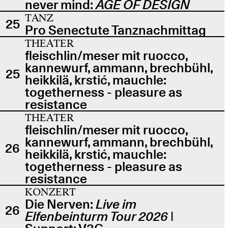
never mind:
AGE OF DESIGN
TANZ
25
Pro Senectute Tanznachmittag
THEATER
fleischlin/meser mit ruocco,
kannewurf, ammann, brechbühl,
25
heikkilä, krstić, mauchle:
togetherness - pleasure as
resistance
THEATER
fleischlin/meser mit ruocco,
kannewurf, ammann, brechbühl,
26
heikkilä, krstić, mauchle:
togetherness - pleasure as
resistance
KONZERT
Die Nerven:
Live im
26
Elfenbeinturm Tour 2026
|