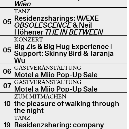
Wien
TANZ
Residenzsharings: WÆXE
05
OBSOLESCENCE
& Neil
Höhener
THE IN BETWEEN
KONZERT
Big Zis & Big Hug Experience |
05
Support: Skinny Bird & Taranja
Wu
GASTVERANSTALTUNG
06
Motel a Miio Pop-Up Sale
GASTVERANSTALTUNG
07
Motel a Miio Pop-Up Sale
ZUM MITMACHEN
10
the pleasure of walking through
the night
TANZ
19
Residenzsharing: company