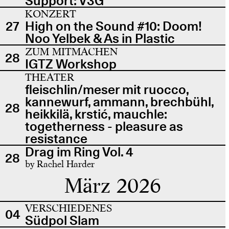
Support: V3G
KONZERT
27
High on the Sound #10: Doom!
Noo Yelbek & As in Plastic
ZUM MITMACHEN
28
IGTZ Workshop
THEATER
fleischlin/meser mit ruocco,
kannewurf, ammann, brechbühl,
28
heikkilä, krstić, mauchle:
togetherness - pleasure as
resistance
Drag im Ring Vol. 4
28
by Rachel Harder
März 2026
VERSCHIEDENES
04
Südpol Slam