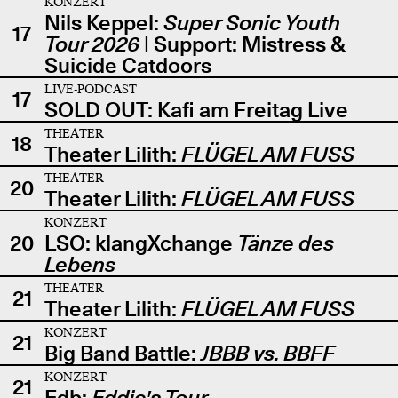
KONZERT
Nils Keppel:
Super Sonic Youth
17
Tour 2026
| Support: Mistress &
Suicide Catdoors
LIVE-PODCAST
17
SOLD OUT: Kafi am Freitag Live
THEATER
18
Theater Lilith:
FLÜGEL AM FUSS
THEATER
20
Theater Lilith:
FLÜGEL AM FUSS
KONZERT
20
LSO: klangXchange
Tänze des
Lebens
THEATER
21
Theater Lilith:
FLÜGEL AM FUSS
KONZERT
21
Big Band Battle:
JBBB vs. BBFF
KONZERT
21
Edb:
Eddie's Tour