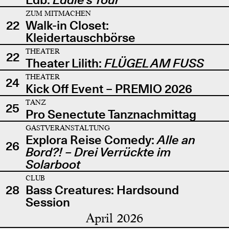
ZUM MITMACHEN
22
Walk-in Closet:
Kleidertauschbörse
THEATER
22
Theater Lilith:
FLÜGEL AM FUSS
THEATER
24
Kick Off Event – PREMIO 2026
TANZ
25
Pro Senectute Tanznachmittag
GASTVERANSTALTUNG
Explora Reise Comedy:
Alle an
26
Bord?! – Drei Verrückte im
Solarboot
CLUB
28
Bass Creatures: Hardsound
Session
April 2026