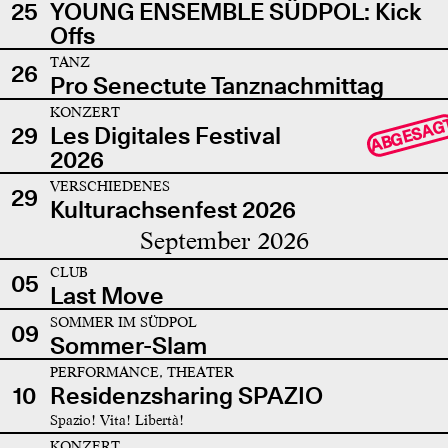
25
YOUNG ENSEMBLE SÜDPOL: Kick
Offs
TANZ
26
Pro Senectute Tanznachmittag
KONZERT
ABGESAG
29
Les Digitales Festival
2026
VERSCHIEDENES
29
Kulturachsenfest 2026
September 2026
CLUB
05
Last Move
SOMMER IM SÜDPOL
09
Sommer-Slam
PERFORMANCE, THEATER
10
Residenzsharing SPAZIO
Spazio! Vita! Libertà!
KONZERT