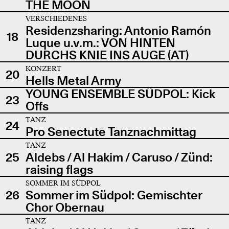
THE MOON
VERSCHIEDENES
Residenzsharing: Antonio Ramón
18
Luque u.v.m.: VON HINTEN
DURCHS KNIE INS AUGE (AT)
KONZERT
20
Hells Metal Army
YOUNG ENSEMBLE SÜDPOL: Kick
23
Offs
TANZ
24
Pro Senectute Tanznachmittag
TANZ
25
Aldebs / Al Hakim / Caruso / Zünd:
raising flags
SOMMER IM SÜDPOL
26
Sommer im Südpol: Gemischter
Chor Obernau
TANZ