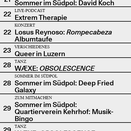
Sommer im Südpol: David Koch
LIVE-PODCAST
22
Extrem Therapie
KONZERT
22
Losus Reynoso:
Rompecabeza
Albumtaufe
VERSCHIEDENES
23
Queer in Luzern
TANZ
28
WÆXE:
OBSOLESCENCE
SOMMER IM SÜDPOL
28
Sommer im Südpol: Deep Fried
Galaxy
ZUM MITMACHEN
Sommer im Südpol:
29
Quartierverein Kehrhof: Musik-
Bingo
TANZ
29