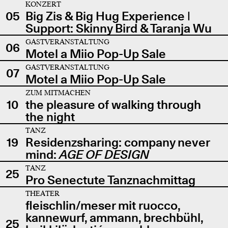
KONZERT
05
Big Zis & Big Hug Experience |
Support: Skinny Bird & Taranja Wu
GASTVERANSTALTUNG
06
Motel a Miio Pop-Up Sale
GASTVERANSTALTUNG
07
Motel a Miio Pop-Up Sale
ZUM MITMACHEN
10
the pleasure of walking through
the night
TANZ
19
Residenzsharing: company never
mind:
AGE OF DESIGN
TANZ
25
Pro Senectute Tanznachmittag
THEATER
fleischlin/meser mit ruocco,
kannewurf, ammann, brechbühl,
25