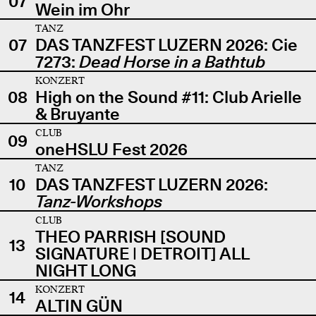
07
Wein im Ohr
TANZ
07
DAS TANZFEST LUZERN 2026: Cie
7273:
Dead Horse in a Bathtub
KONZERT
08
High on the Sound #11: Club Arielle
& Bruyante
CLUB
09
oneHSLU Fest 2026
TANZ
10
DAS TANZFEST LUZERN 2026:
Tanz-Workshops
CLUB
THEO PARRISH [SOUND
13
SIGNATURE | DETROIT] ALL
NIGHT LONG
KONZERT
14
ALTIN GÜN