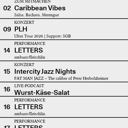
ZUM MITMACHEN
02
Caribbean Vibes
Salsa, Bachata, Merengue
KONZERT
09
PLH
Ultra Tour 2026 | Support: SGB
PERFORMANCE
14
LETTERS
amburo/fleischlin
KONZERT
15
Intercity Jazz Nights
FAT MAN JAZZ – The caliber of Peter Herbolzheimer
LIVE-PODCAST
16
Wurst-Käse-Salat
PERFORMANCE
16
LETTERS
amburo/fleischlin
PERFORMANCE
17
LETTERS