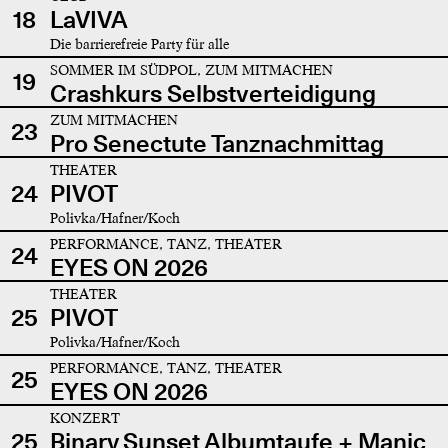
18
LaVIVA
Die barrierefreie Party für alle
SOMMER IM SÜDPOL, ZUM MITMACHEN
19
Crashkurs Selbstverteidigung
ZUM MITMACHEN
23
Pro Senectute Tanznachmittag
THEATER
24
PIVOT
Polivka/Hafner/Koch
PERFORMANCE, TANZ, THEATER
24
EYES ON 2026
THEATER
25
PIVOT
Polivka/Hafner/Koch
PERFORMANCE, TANZ, THEATER
25
EYES ON 2026
KONZERT
25
Binary Sunset Albumtaufe + Manic