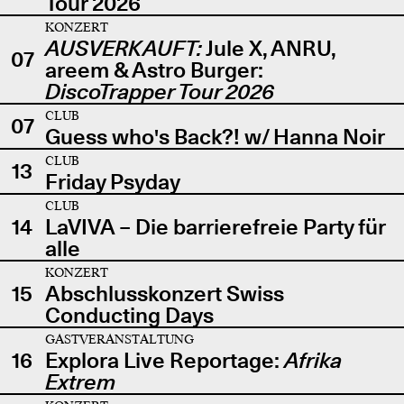
Tour 2026
KONZERT
AUSVERKAUFT:
Jule X, ANRU,
07
areem & Astro Burger:
DiscoTrapper Tour 2026
CLUB
07
Guess who's Back?! w/ Hanna Noir
CLUB
13
Friday Psyday
CLUB
14
LaVIVA – Die barrierefreie Party für
alle
KONZERT
15
Abschlusskonzert Swiss
Conducting Days
GASTVERANSTALTUNG
16
Explora Live Reportage:
Afrika
Extrem