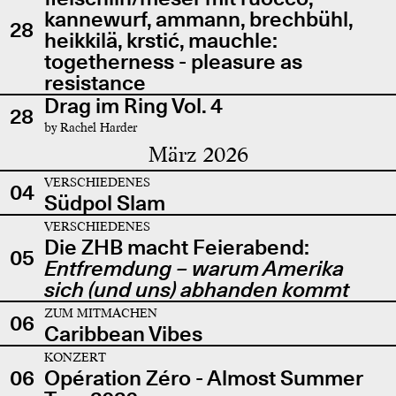
kannewurf, ammann, brechbühl,
28
heikkilä, krstić, mauchle:
togetherness - pleasure as
resistance
Drag im Ring Vol. 4
28
by Rachel Harder
März 2026
VERSCHIEDENES
04
Südpol Slam
VERSCHIEDENES
Die ZHB macht Feierabend:
05
Entfremdung – warum Amerika
sich (und uns) abhanden kommt
ZUM MITMACHEN
06
Caribbean Vibes
KONZERT
06
Opération Zéro - Almost Summer