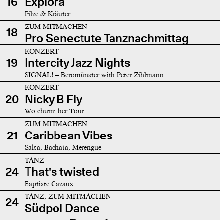
16
Explora
Pilze & Kräuter
ZUM MITMACHEN
18
Pro Senectute Tanznachmittag
KONZERT
19
Intercity Jazz Nights
SIGNAL! – Beromünster with Peter Zihlmann
KONZERT
20
Nicky B Fly
Wo chumi her Tour
ZUM MITMACHEN
21
Caribbean Vibes
Salsa, Bachata, Merengue
TANZ
24
That's twisted
Baptiste Cazaux
TANZ, ZUM MITMACHEN
24
Südpol Dance