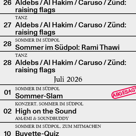
26
Aldebs / Al Hakim / Caruso / Zünd:
raising flags
TANZ
27
Aldebs / Al Hakim / Caruso / Zünd:
raising flags
SOMMER IM SÜDPOL
28
Sommer im Südpol: Rami Thawi
TANZ
28
Aldebs / Al Hakim / Caruso / Zünd:
raising flags
Juli 2026
SOMMER IM SÜDPOL
ABGESAG
01
Sommer-Slam
KONZERT, SOMMER IM SÜDPOL
02
High on the Sound
AMÆMI & SOUNDBUDDY
SOMMER IM SÜDPOL, ZUM MITMACHEN
10
Buvette-Quiz