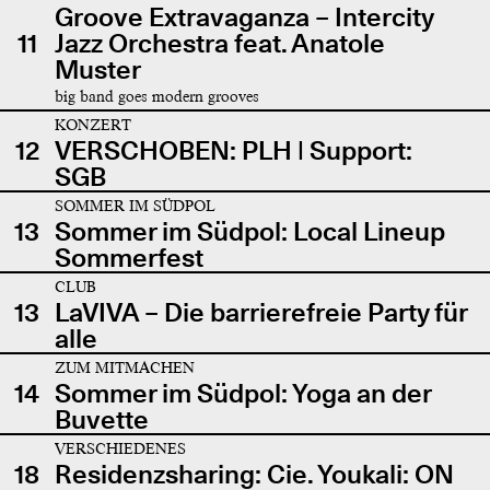
Groove Extravaganza – Intercity
11
Jazz Orchestra feat. Anatole
Muster
big band goes modern grooves
KONZERT
12
VERSCHOBEN: PLH | Support:
SGB
SOMMER IM SÜDPOL
13
Sommer im Südpol: Local Lineup
Sommerfest
CLUB
13
LaVIVA – Die barrierefreie Party für
alle
ZUM MITMACHEN
14
Sommer im Südpol: Yoga an der
Buvette
VERSCHIEDENES
18
Residenzsharing: Cie. Youkali: ON