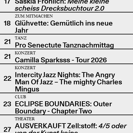
17
Saskia Fröhlich:
Meine kleine
scheiss Drecksbuchtour 2.0
ZUM MITMACHEN
18
Glühvette: Gemütlich ins neue
Jahr
TANZ
21
Pro Senectute Tanznachmittag
KONZERT
21
Camilla Sparksss - Tour 2026
KONZERT
Intercity Jazz Nights: The Angry
22
Man Of Jazz – The mighty Charles
Mingus
CLUB
23
ECLIPSE BOUNDARIES: Outer
Boundary - Chapter Two
THEATER
AUSVERKAUFT Zell:stoff:
4/5 oder
27
von der Kunst keine