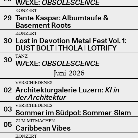
WÆXE:
OBSOLESCENCE
KONZERT
29
Tante Kaspar: Albumtaufe &
Basement Roots
KONZERT
30
Lost in Devotion Metal Fest Vol. 1:
DUST BOLT | THOLA | LOTRIFY
TANZ
30
WÆXE:
OBSOLESCENCE
Juni 2026
VERSCHIEDENES
02
Architekturgalerie Luzern:
KI in
der Architektur
VERSCHIEDENES
03
Sommer im Südpol: Sommer-Slam
ZUM MITMACHEN
05
Caribbean Vibes
KONZERT