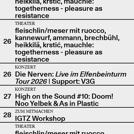
heikkilä, krstić, mauchle:
togetherness - pleasure as
resistance
THEATER
fleischlin/meser mit ruocco,
kannewurf, ammann, brechbühl,
26
heikkilä, krstić, mauchle:
togetherness - pleasure as
resistance
KONZERT
26
Die Nerven:
Live im Elfenbeinturm
Tour 2026
| Support: V3G
KONZERT
27
High on the Sound #10: Doom!
Noo Yelbek & As in Plastic
ZUM MITMACHEN
28
IGTZ Workshop
THEATER
fleischlin/meser mit ruocco,