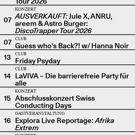
Tour 2026
KONZERT
AUSVERKAUFT:
Jule X, ANRU,
07
areem & Astro Burger:
DiscoTrapper Tour 2026
CLUB
07
Guess who's Back?! w/ Hanna Noir
CLUB
13
Friday Psyday
CLUB
14
LaVIVA – Die barrierefreie Party für
alle
KONZERT
15
Abschlusskonzert Swiss
Conducting Days
GASTVERANSTALTUNG
16
Explora Live Reportage:
Afrika
Extrem