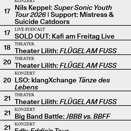
KONZERT
Nils Keppel:
Super Sonic Youth
17
Tour 2026
| Support: Mistress &
Suicide Catdoors
LIVE-PODCAST
17
SOLD OUT: Kafi am Freitag Live
THEATER
18
Theater Lilith:
FLÜGEL AM FUSS
THEATER
20
Theater Lilith:
FLÜGEL AM FUSS
KONZERT
20
LSO: klangXchange
Tänze des
Lebens
THEATER
21
Theater Lilith:
FLÜGEL AM FUSS
KONZERT
21
Big Band Battle:
JBBB vs. BBFF
KONZERT
21
Edb:
Eddie's Tour