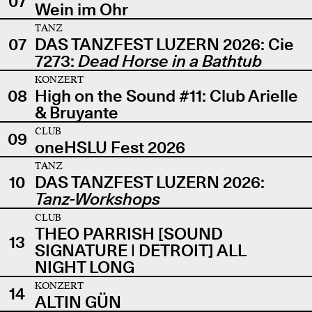
07
Wein im Ohr
TANZ
07
DAS TANZFEST LUZERN 2026: Cie
7273:
Dead Horse in a Bathtub
KONZERT
08
High on the Sound #11: Club Arielle
& Bruyante
CLUB
09
oneHSLU Fest 2026
TANZ
10
DAS TANZFEST LUZERN 2026:
Tanz-Workshops
CLUB
THEO PARRISH [SOUND
13
SIGNATURE | DETROIT] ALL
NIGHT LONG
KONZERT
14
ALTIN GÜN