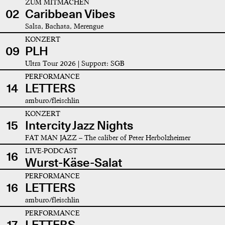
ZUM MITMACHEN
02
Caribbean Vibes
Salsa, Bachata, Merengue
KONZERT
09
PLH
Ultra Tour 2026 | Support: SGB
PERFORMANCE
14
LETTERS
amburo/fleischlin
KONZERT
15
Intercity Jazz Nights
FAT MAN JAZZ – The caliber of Peter Herbolzheimer
LIVE-PODCAST
16
Wurst-Käse-Salat
PERFORMANCE
16
LETTERS
amburo/fleischlin
PERFORMANCE
17
LETTERS