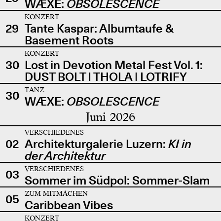
WÆXE:
OBSOLESCENCE
KONZERT
29
Tante Kaspar: Albumtaufe &
Basement Roots
KONZERT
30
Lost in Devotion Metal Fest Vol. 1:
DUST BOLT | THOLA | LOTRIFY
TANZ
30
WÆXE:
OBSOLESCENCE
Juni 2026
VERSCHIEDENES
02
Architekturgalerie Luzern:
KI in
der Architektur
VERSCHIEDENES
03
Sommer im Südpol: Sommer-Slam
ZUM MITMACHEN
05
Caribbean Vibes
KONZERT