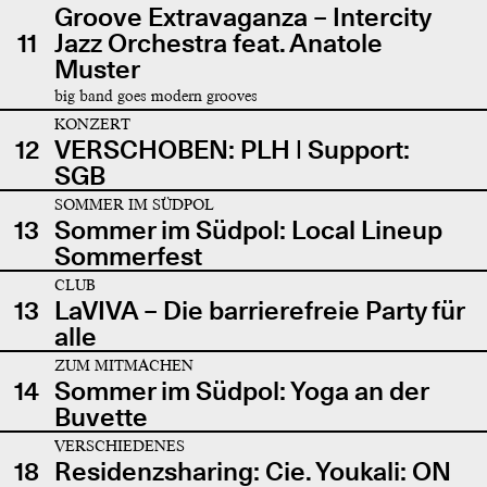
Groove Extravaganza – Intercity
11
Jazz Orchestra feat. Anatole
Muster
big band goes modern grooves
KONZERT
12
VERSCHOBEN: PLH | Support:
SGB
SOMMER IM SÜDPOL
13
Sommer im Südpol: Local Lineup
Sommerfest
CLUB
13
LaVIVA – Die barrierefreie Party für
alle
ZUM MITMACHEN
14
Sommer im Südpol: Yoga an der
Buvette
VERSCHIEDENES
18
Residenzsharing: Cie. Youkali: ON