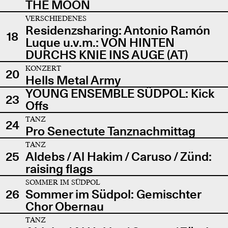
THE MOON
VERSCHIEDENES
Residenzsharing: Antonio Ramón
18
Luque u.v.m.: VON HINTEN
DURCHS KNIE INS AUGE (AT)
KONZERT
20
Hells Metal Army
YOUNG ENSEMBLE SÜDPOL: Kick
23
Offs
TANZ
24
Pro Senectute Tanznachmittag
TANZ
25
Aldebs / Al Hakim / Caruso / Zünd:
raising flags
SOMMER IM SÜDPOL
26
Sommer im Südpol: Gemischter
Chor Obernau
TANZ