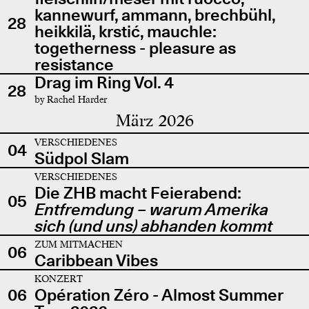
kannewurf, ammann, brechbühl,
28
heikkilä, krstić, mauchle:
togetherness - pleasure as
resistance
Drag im Ring Vol. 4
28
by Rachel Harder
März 2026
VERSCHIEDENES
04
Südpol Slam
VERSCHIEDENES
Die ZHB macht Feierabend:
05
Entfremdung – warum Amerika
sich (und uns) abhanden kommt
ZUM MITMACHEN
06
Caribbean Vibes
KONZERT
06
Opération Zéro - Almost Summer