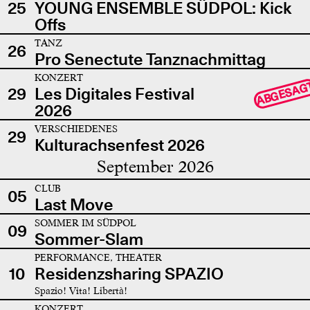
25
YOUNG ENSEMBLE SÜDPOL: Kick
Offs
TANZ
26
Pro Senectute Tanznachmittag
KONZERT
ABGESAG
29
Les Digitales Festival
2026
VERSCHIEDENES
29
Kulturachsenfest 2026
September 2026
CLUB
05
Last Move
SOMMER IM SÜDPOL
09
Sommer-Slam
PERFORMANCE, THEATER
10
Residenzsharing SPAZIO
Spazio! Vita! Libertà!
KONZERT