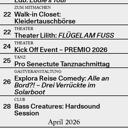
ZUM MITMACHEN
22
Walk-in Closet:
Kleidertauschbörse
THEATER
22
Theater Lilith:
FLÜGEL AM FUSS
THEATER
24
Kick Off Event – PREMIO 2026
TANZ
25
Pro Senectute Tanznachmittag
GASTVERANSTALTUNG
Explora Reise Comedy:
Alle an
26
Bord?! – Drei Verrückte im
Solarboot
CLUB
28
Bass Creatures: Hardsound
Session
April 2026