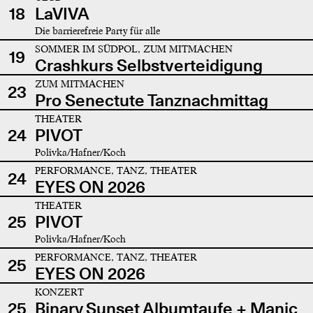
18
LaVIVA
Die barrierefreie Party für alle
SOMMER IM SÜDPOL, ZUM MITMACHEN
19
Crashkurs Selbstverteidigung
ZUM MITMACHEN
23
Pro Senectute Tanznachmittag
THEATER
24
PIVOT
Polivka/Hafner/Koch
PERFORMANCE, TANZ, THEATER
24
EYES ON 2026
THEATER
25
PIVOT
Polivka/Hafner/Koch
PERFORMANCE, TANZ, THEATER
25
EYES ON 2026
KONZERT
25
Binary Sunset Albumtaufe + Manic