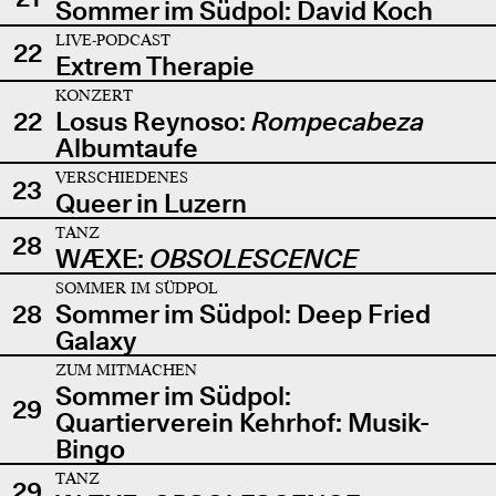
Sommer im Südpol: David Koch
LIVE-PODCAST
22
Extrem Therapie
KONZERT
22
Losus Reynoso:
Rompecabeza
Albumtaufe
VERSCHIEDENES
23
Queer in Luzern
TANZ
28
WÆXE:
OBSOLESCENCE
SOMMER IM SÜDPOL
28
Sommer im Südpol: Deep Fried
Galaxy
ZUM MITMACHEN
Sommer im Südpol:
29
Quartierverein Kehrhof: Musik-
Bingo
TANZ
29