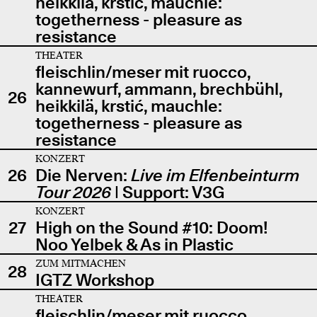
heikkilä, krstić, mauchle:
togetherness - pleasure as
resistance
THEATER
fleischlin/meser mit ruocco,
kannewurf, ammann, brechbühl,
26
heikkilä, krstić, mauchle:
togetherness - pleasure as
resistance
KONZERT
26
Die Nerven:
Live im Elfenbeinturm
Tour 2026
| Support: V3G
KONZERT
27
High on the Sound #10: Doom!
Noo Yelbek & As in Plastic
ZUM MITMACHEN
28
IGTZ Workshop
THEATER
fleischlin/meser mit ruocco,