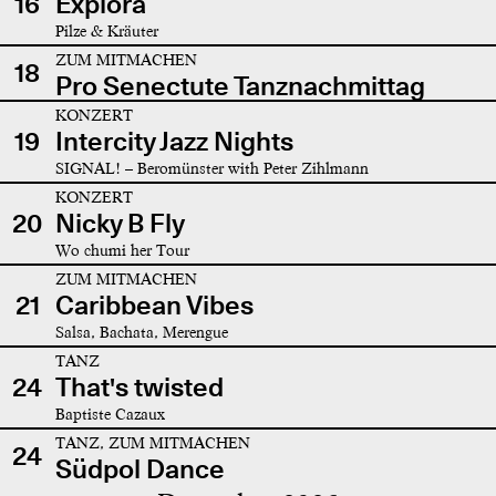
16
Explora
Pilze & Kräuter
ZUM MITMACHEN
18
Pro Senectute Tanznachmittag
KONZERT
19
Intercity Jazz Nights
SIGNAL! – Beromünster with Peter Zihlmann
KONZERT
20
Nicky B Fly
Wo chumi her Tour
ZUM MITMACHEN
21
Caribbean Vibes
Salsa, Bachata, Merengue
TANZ
24
That's twisted
Baptiste Cazaux
TANZ, ZUM MITMACHEN
24
Südpol Dance