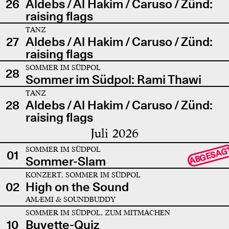
26
Aldebs / Al Hakim / Caruso / Zünd:
raising flags
TANZ
27
Aldebs / Al Hakim / Caruso / Zünd:
raising flags
SOMMER IM SÜDPOL
28
Sommer im Südpol: Rami Thawi
TANZ
28
Aldebs / Al Hakim / Caruso / Zünd:
raising flags
Juli 2026
SOMMER IM SÜDPOL
ABGESAG
01
Sommer-Slam
KONZERT, SOMMER IM SÜDPOL
02
High on the Sound
AMÆMI & SOUNDBUDDY
SOMMER IM SÜDPOL, ZUM MITMACHEN
10
Buvette-Quiz