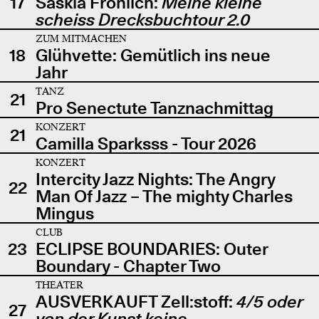
17
Saskia Fröhlich:
Meine kleine
scheiss Drecksbuchtour 2.0
ZUM MITMACHEN
18
Glühvette: Gemütlich ins neue
Jahr
TANZ
21
Pro Senectute Tanznachmittag
KONZERT
21
Camilla Sparksss - Tour 2026
KONZERT
Intercity Jazz Nights: The Angry
22
Man Of Jazz – The mighty Charles
Mingus
CLUB
23
ECLIPSE BOUNDARIES: Outer
Boundary - Chapter Two
THEATER
AUSVERKAUFT Zell:stoff:
4/5 oder
27
von der Kunst keine