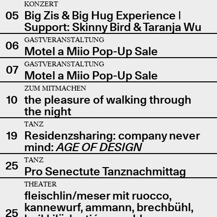
KONZERT
05
Big Zis & Big Hug Experience |
Support: Skinny Bird & Taranja Wu
GASTVERANSTALTUNG
06
Motel a Miio Pop-Up Sale
GASTVERANSTALTUNG
07
Motel a Miio Pop-Up Sale
ZUM MITMACHEN
10
the pleasure of walking through
the night
TANZ
19
Residenzsharing: company never
mind:
AGE OF DESIGN
TANZ
25
Pro Senectute Tanznachmittag
THEATER
fleischlin/meser mit ruocco,
kannewurf, ammann, brechbühl,
25