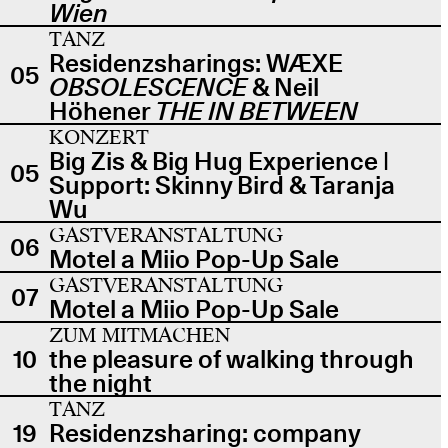
Wien
TANZ
Residenzsharings: WÆXE
05
OBSOLESCENCE
& Neil
Höhener
THE IN BETWEEN
KONZERT
Big Zis & Big Hug Experience |
05
Support: Skinny Bird & Taranja
Wu
GASTVERANSTALTUNG
06
Motel a Miio Pop-Up Sale
GASTVERANSTALTUNG
07
Motel a Miio Pop-Up Sale
ZUM MITMACHEN
10
the pleasure of walking through
the night
TANZ
19
Residenzsharing: company