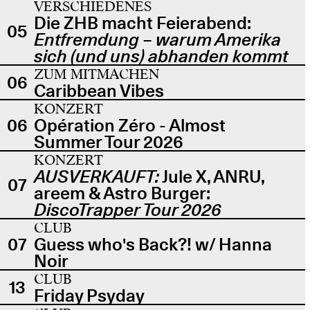
VERSCHIEDENES
Die ZHB macht Feierabend:
05
Entfremdung – warum Amerika
sich (und uns) abhanden kommt
ZUM MITMACHEN
06
Caribbean Vibes
KONZERT
06
Opération Zéro - Almost
Summer Tour 2026
KONZERT
AUSVERKAUFT:
Jule X, ANRU,
07
areem & Astro Burger:
DiscoTrapper Tour 2026
CLUB
07
Guess who's Back?! w/ Hanna
Noir
CLUB
13
Friday Psyday