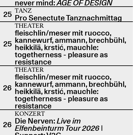
never mind:
AGE OF DESIGN
TANZ
25
Pro Senectute Tanznachmittag
THEATER
fleischlin/meser mit ruocco,
kannewurf, ammann, brechbühl,
25
heikkilä, krstić, mauchle:
togetherness - pleasure as
resistance
THEATER
fleischlin/meser mit ruocco,
kannewurf, ammann, brechbühl,
26
heikkilä, krstić, mauchle:
togetherness - pleasure as
resistance
KONZERT
Die Nerven:
Live im
26
Elfenbeinturm Tour 2026
|