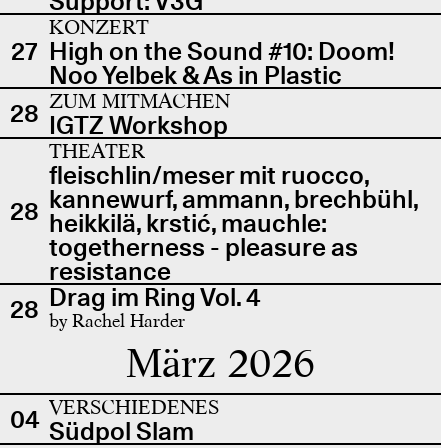
Support: V3G
KONZERT
27
High on the Sound #10: Doom!
Noo Yelbek & As in Plastic
ZUM MITMACHEN
28
IGTZ Workshop
THEATER
fleischlin/meser mit ruocco,
kannewurf, ammann, brechbühl,
28
heikkilä, krstić, mauchle:
togetherness - pleasure as
resistance
Drag im Ring Vol. 4
28
by Rachel Harder
März 2026
VERSCHIEDENES
04
Südpol Slam