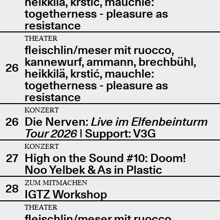
heikkilä, krstić, mauchle:
togetherness - pleasure as
resistance
THEATER
fleischlin/meser mit ruocco,
kannewurf, ammann, brechbühl,
26
heikkilä, krstić, mauchle:
togetherness - pleasure as
resistance
KONZERT
26
Die Nerven:
Live im Elfenbeinturm
Tour 2026
| Support: V3G
KONZERT
27
High on the Sound #10: Doom!
Noo Yelbek & As in Plastic
ZUM MITMACHEN
28
IGTZ Workshop
THEATER
fleischlin/meser mit ruocco,