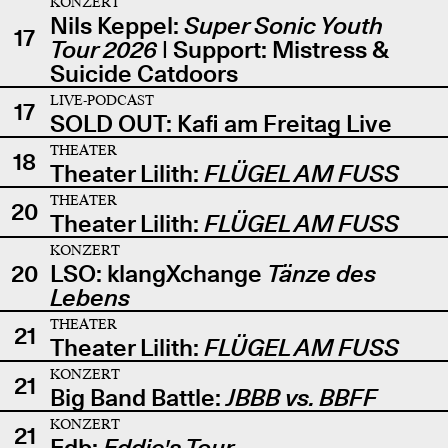
KONZERT
Nils Keppel:
Super Sonic Youth
17
Tour 2026
| Support: Mistress &
Suicide Catdoors
LIVE-PODCAST
17
SOLD OUT: Kafi am Freitag Live
THEATER
18
Theater Lilith:
FLÜGEL AM FUSS
THEATER
20
Theater Lilith:
FLÜGEL AM FUSS
KONZERT
20
LSO: klangXchange
Tänze des
Lebens
THEATER
21
Theater Lilith:
FLÜGEL AM FUSS
KONZERT
21
Big Band Battle:
JBBB vs. BBFF
KONZERT
21
Edb:
Eddie's Tour