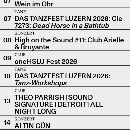
07
Wein im Ohr
TANZ
07
DAS TANZFEST LUZERN 2026: Cie
7273:
Dead Horse in a Bathtub
KONZERT
08
High on the Sound #11: Club Arielle
& Bruyante
CLUB
09
oneHSLU Fest 2026
TANZ
10
DAS TANZFEST LUZERN 2026:
Tanz-Workshops
CLUB
THEO PARRISH [SOUND
13
SIGNATURE | DETROIT] ALL
NIGHT LONG
KONZERT
14
ALTIN GÜN