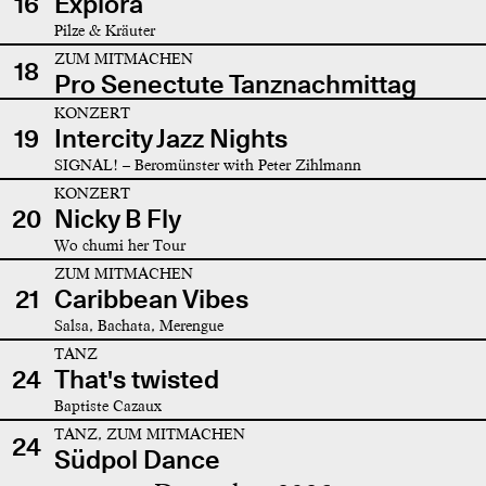
16
Explora
Pilze & Kräuter
ZUM MITMACHEN
18
Pro Senectute Tanznachmittag
KONZERT
19
Intercity Jazz Nights
SIGNAL! – Beromünster with Peter Zihlmann
KONZERT
20
Nicky B Fly
Wo chumi her Tour
ZUM MITMACHEN
21
Caribbean Vibes
Salsa, Bachata, Merengue
TANZ
24
That's twisted
Baptiste Cazaux
TANZ, ZUM MITMACHEN
24
Südpol Dance