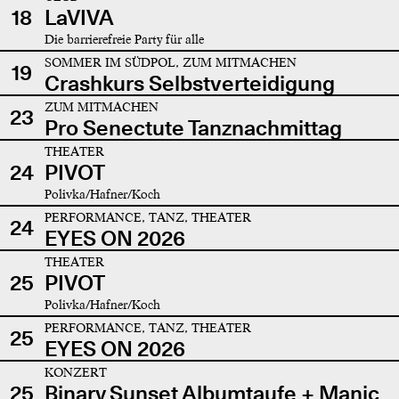
18
LaVIVA
Die barrierefreie Party für alle
SOMMER IM SÜDPOL, ZUM MITMACHEN
19
Crashkurs Selbstverteidigung
ZUM MITMACHEN
23
Pro Senectute Tanznachmittag
THEATER
24
PIVOT
Polivka/Hafner/Koch
PERFORMANCE, TANZ, THEATER
24
EYES ON 2026
THEATER
25
PIVOT
Polivka/Hafner/Koch
PERFORMANCE, TANZ, THEATER
25
EYES ON 2026
KONZERT
25
Binary Sunset Albumtaufe + Manic