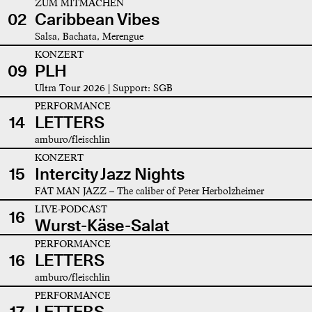
ZUM MITMACHEN
02
Caribbean Vibes
Salsa, Bachata, Merengue
KONZERT
09
PLH
Ultra Tour 2026 | Support: SGB
PERFORMANCE
14
LETTERS
amburo/fleischlin
KONZERT
15
Intercity Jazz Nights
FAT MAN JAZZ – The caliber of Peter Herbolzheimer
LIVE-PODCAST
16
Wurst-Käse-Salat
PERFORMANCE
16
LETTERS
amburo/fleischlin
PERFORMANCE
17
LETTERS