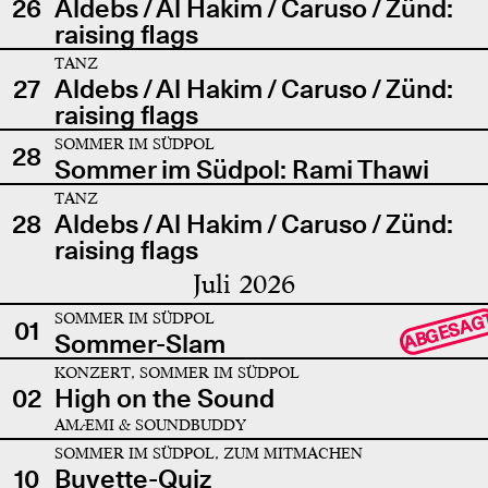
26
Aldebs / Al Hakim / Caruso / Zünd:
raising flags
TANZ
27
Aldebs / Al Hakim / Caruso / Zünd:
raising flags
SOMMER IM SÜDPOL
28
Sommer im Südpol: Rami Thawi
TANZ
28
Aldebs / Al Hakim / Caruso / Zünd:
raising flags
Juli 2026
SOMMER IM SÜDPOL
ABGESAG
01
Sommer-Slam
KONZERT, SOMMER IM SÜDPOL
02
High on the Sound
AMÆMI & SOUNDBUDDY
SOMMER IM SÜDPOL, ZUM MITMACHEN
10
Buvette-Quiz