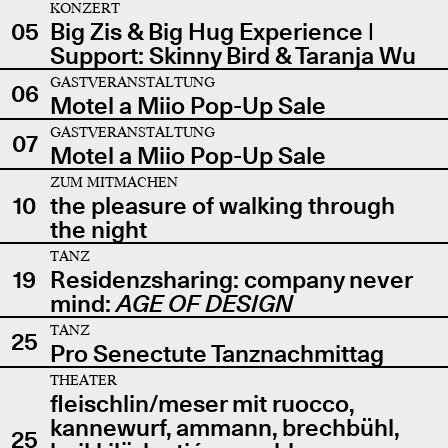
KONZERT
05
Big Zis & Big Hug Experience |
Support: Skinny Bird & Taranja Wu
GASTVERANSTALTUNG
06
Motel a Miio Pop-Up Sale
GASTVERANSTALTUNG
07
Motel a Miio Pop-Up Sale
ZUM MITMACHEN
10
the pleasure of walking through
the night
TANZ
19
Residenzsharing: company never
mind:
AGE OF DESIGN
TANZ
25
Pro Senectute Tanznachmittag
THEATER
fleischlin/meser mit ruocco,
kannewurf, ammann, brechbühl,
25