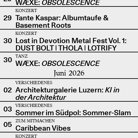
WÆXE:
OBSOLESCENCE
KONZERT
29
Tante Kaspar: Albumtaufe &
Basement Roots
KONZERT
30
Lost in Devotion Metal Fest Vol. 1:
DUST BOLT | THOLA | LOTRIFY
TANZ
30
WÆXE:
OBSOLESCENCE
Juni 2026
VERSCHIEDENES
02
Architekturgalerie Luzern:
KI in
der Architektur
VERSCHIEDENES
03
Sommer im Südpol: Sommer-Slam
ZUM MITMACHEN
05
Caribbean Vibes
KONZERT