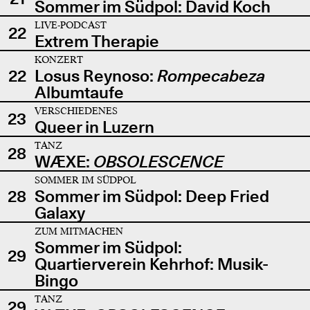
Sommer im Südpol: David Koch
LIVE-PODCAST
22
Extrem Therapie
KONZERT
22
Losus Reynoso:
Rompecabeza
Albumtaufe
VERSCHIEDENES
23
Queer in Luzern
TANZ
28
WÆXE:
OBSOLESCENCE
SOMMER IM SÜDPOL
28
Sommer im Südpol: Deep Fried
Galaxy
ZUM MITMACHEN
Sommer im Südpol:
29
Quartierverein Kehrhof: Musik-
Bingo
TANZ
29