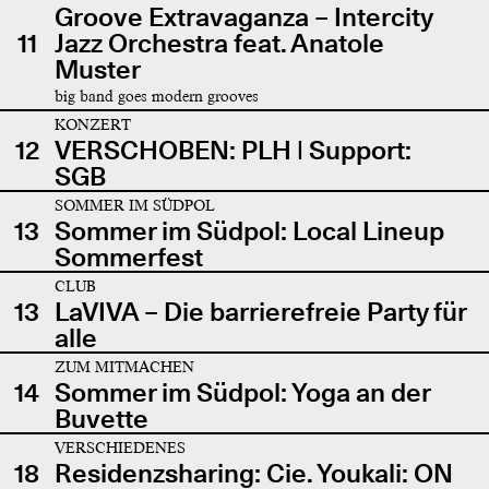
Groove Extravaganza – Intercity
11
Jazz Orchestra feat. Anatole
Muster
big band goes modern grooves
KONZERT
12
VERSCHOBEN: PLH | Support:
SGB
SOMMER IM SÜDPOL
13
Sommer im Südpol: Local Lineup
Sommerfest
CLUB
13
LaVIVA – Die barrierefreie Party für
alle
ZUM MITMACHEN
14
Sommer im Südpol: Yoga an der
Buvette
VERSCHIEDENES
18
Residenzsharing: Cie. Youkali: ON