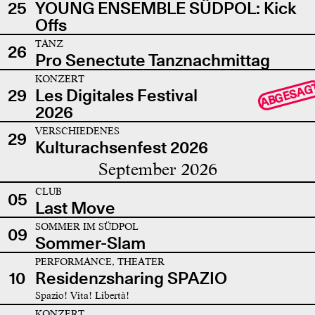
25
YOUNG ENSEMBLE SÜDPOL: Kick
Offs
TANZ
26
Pro Senectute Tanznachmittag
KONZERT
ABGESAG
29
Les Digitales Festival
2026
VERSCHIEDENES
29
Kulturachsenfest 2026
September 2026
CLUB
05
Last Move
SOMMER IM SÜDPOL
09
Sommer-Slam
PERFORMANCE, THEATER
10
Residenzsharing SPAZIO
Spazio! Vita! Libertà!
KONZERT