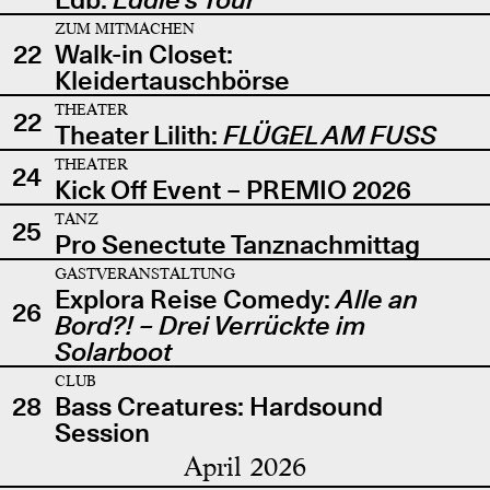
ZUM MITMACHEN
22
Walk-in Closet:
Kleidertauschbörse
THEATER
22
Theater Lilith:
FLÜGEL AM FUSS
THEATER
24
Kick Off Event – PREMIO 2026
TANZ
25
Pro Senectute Tanznachmittag
GASTVERANSTALTUNG
Explora Reise Comedy:
Alle an
26
Bord?! – Drei Verrückte im
Solarboot
CLUB
28
Bass Creatures: Hardsound
Session
April 2026