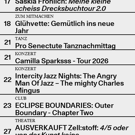
17
Saskia Fröhlich:
Meine kleine
scheiss Drecksbuchtour 2.0
ZUM MITMACHEN
18
Glühvette: Gemütlich ins neue
Jahr
TANZ
21
Pro Senectute Tanznachmittag
KONZERT
21
Camilla Sparksss - Tour 2026
KONZERT
Intercity Jazz Nights: The Angry
22
Man Of Jazz – The mighty Charles
Mingus
CLUB
23
ECLIPSE BOUNDARIES: Outer
Boundary - Chapter Two
THEATER
AUSVERKAUFT Zell:stoff:
4/5 oder
27
von der Kunst keine