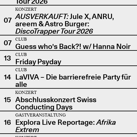
Tour 2026
KONZERT
AUSVERKAUFT:
Jule X, ANRU,
07
areem & Astro Burger:
DiscoTrapper Tour 2026
CLUB
07
Guess who's Back?! w/ Hanna Noir
CLUB
13
Friday Psyday
CLUB
14
LaVIVA – Die barrierefreie Party für
alle
KONZERT
15
Abschlusskonzert Swiss
Conducting Days
GASTVERANSTALTUNG
16
Explora Live Reportage:
Afrika
Extrem