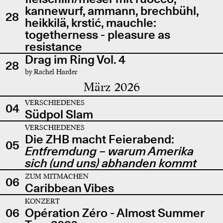
kannewurf, ammann, brechbühl,
28
heikkilä, krstić, mauchle:
togetherness - pleasure as
resistance
Drag im Ring Vol. 4
28
by Rachel Harder
März 2026
VERSCHIEDENES
04
Südpol Slam
VERSCHIEDENES
Die ZHB macht Feierabend:
05
Entfremdung – warum Amerika
sich (und uns) abhanden kommt
ZUM MITMACHEN
06
Caribbean Vibes
KONZERT
06
Opération Zéro - Almost Summer