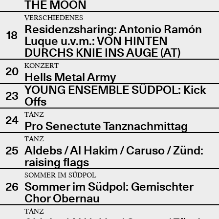
THE MOON
VERSCHIEDENES
Residenzsharing: Antonio Ramón
18
Luque u.v.m.: VON HINTEN
DURCHS KNIE INS AUGE (AT)
KONZERT
20
Hells Metal Army
YOUNG ENSEMBLE SÜDPOL: Kick
23
Offs
TANZ
24
Pro Senectute Tanznachmittag
TANZ
25
Aldebs / Al Hakim / Caruso / Zünd:
raising flags
SOMMER IM SÜDPOL
26
Sommer im Südpol: Gemischter
Chor Obernau
TANZ