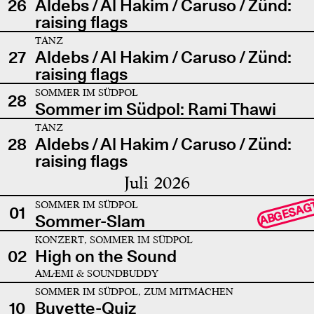
26
Aldebs / Al Hakim / Caruso / Zünd:
raising flags
TANZ
27
Aldebs / Al Hakim / Caruso / Zünd:
raising flags
SOMMER IM SÜDPOL
28
Sommer im Südpol: Rami Thawi
TANZ
28
Aldebs / Al Hakim / Caruso / Zünd:
raising flags
Juli 2026
SOMMER IM SÜDPOL
ABGESAG
01
Sommer-Slam
KONZERT, SOMMER IM SÜDPOL
02
High on the Sound
AMÆMI & SOUNDBUDDY
SOMMER IM SÜDPOL, ZUM MITMACHEN
10
Buvette-Quiz