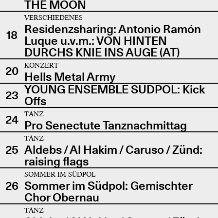
THE MOON
VERSCHIEDENES
Residenzsharing: Antonio Ramón
18
Luque u.v.m.: VON HINTEN
DURCHS KNIE INS AUGE (AT)
KONZERT
20
Hells Metal Army
YOUNG ENSEMBLE SÜDPOL: Kick
23
Offs
TANZ
24
Pro Senectute Tanznachmittag
TANZ
25
Aldebs / Al Hakim / Caruso / Zünd:
raising flags
SOMMER IM SÜDPOL
26
Sommer im Südpol: Gemischter
Chor Obernau
TANZ