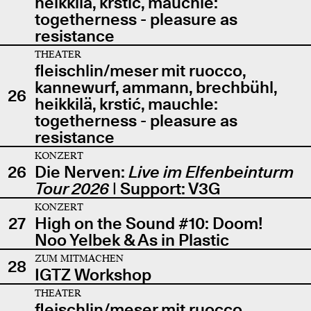
heikkilä, krstić, mauchle:
togetherness - pleasure as
resistance
THEATER
fleischlin/meser mit ruocco,
kannewurf, ammann, brechbühl,
26
heikkilä, krstić, mauchle:
togetherness - pleasure as
resistance
KONZERT
26
Die Nerven:
Live im Elfenbeinturm
Tour 2026
| Support: V3G
KONZERT
27
High on the Sound #10: Doom!
Noo Yelbek & As in Plastic
ZUM MITMACHEN
28
IGTZ Workshop
THEATER
fleischlin/meser mit ruocco,