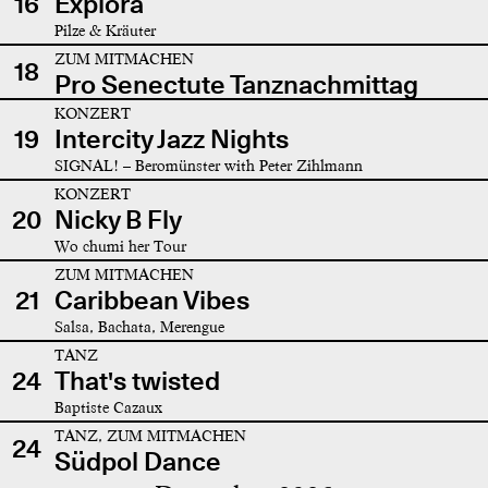
16
Explora
Pilze & Kräuter
ZUM MITMACHEN
18
Pro Senectute Tanznachmittag
KONZERT
19
Intercity Jazz Nights
SIGNAL! – Beromünster with Peter Zihlmann
KONZERT
20
Nicky B Fly
Wo chumi her Tour
ZUM MITMACHEN
21
Caribbean Vibes
Salsa, Bachata, Merengue
TANZ
24
That's twisted
Baptiste Cazaux
TANZ, ZUM MITMACHEN
24
Südpol Dance