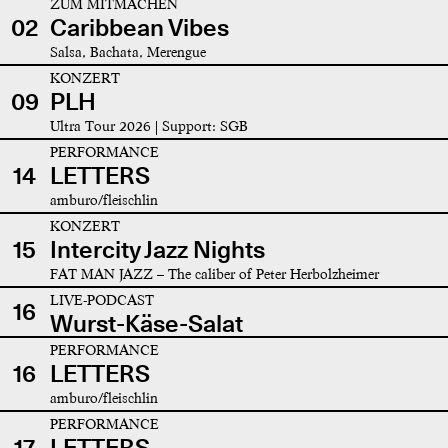
ZUM MITMACHEN
02
Caribbean Vibes
Salsa, Bachata, Merengue
KONZERT
09
PLH
Ultra Tour 2026 | Support: SGB
PERFORMANCE
14
LETTERS
amburo/fleischlin
KONZERT
15
Intercity Jazz Nights
FAT MAN JAZZ – The caliber of Peter Herbolzheimer
LIVE-PODCAST
16
Wurst-Käse-Salat
PERFORMANCE
16
LETTERS
amburo/fleischlin
PERFORMANCE
17
LETTERS