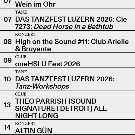
07
Wein im Ohr
TANZ
07
DAS TANZFEST LUZERN 2026: Cie
7273:
Dead Horse in a Bathtub
KONZERT
08
High on the Sound #11: Club Arielle
& Bruyante
CLUB
09
oneHSLU Fest 2026
TANZ
10
DAS TANZFEST LUZERN 2026:
Tanz-Workshops
CLUB
THEO PARRISH [SOUND
13
SIGNATURE | DETROIT] ALL
NIGHT LONG
KONZERT
14
ALTIN GÜN