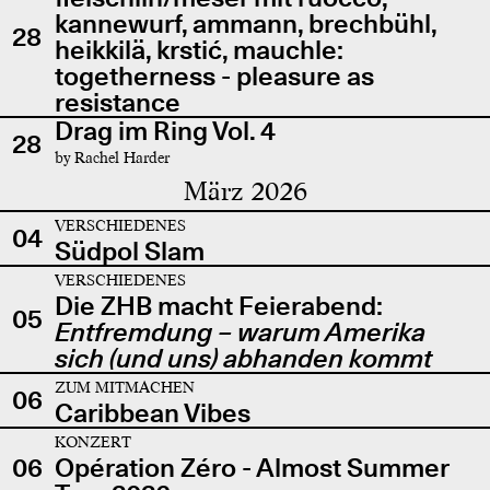
kannewurf, ammann, brechbühl,
28
heikkilä, krstić, mauchle:
togetherness - pleasure as
resistance
Drag im Ring Vol. 4
28
by Rachel Harder
März 2026
VERSCHIEDENES
04
Südpol Slam
VERSCHIEDENES
Die ZHB macht Feierabend:
05
Entfremdung – warum Amerika
sich (und uns) abhanden kommt
ZUM MITMACHEN
06
Caribbean Vibes
KONZERT
06
Opération Zéro - Almost Summer