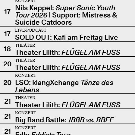
KONZERT
Nils Keppel:
Super Sonic Youth
17
Tour 2026
| Support: Mistress &
Suicide Catdoors
LIVE-PODCAST
17
SOLD OUT: Kafi am Freitag Live
THEATER
18
Theater Lilith:
FLÜGEL AM FUSS
THEATER
20
Theater Lilith:
FLÜGEL AM FUSS
KONZERT
20
LSO: klangXchange
Tänze des
Lebens
THEATER
21
Theater Lilith:
FLÜGEL AM FUSS
KONZERT
21
Big Band Battle:
JBBB vs. BBFF
KONZERT
21
Edb:
Eddie's Tour