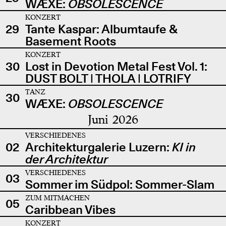
WÆXE:
OBSOLESCENCE
KONZERT
29
Tante Kaspar: Albumtaufe &
Basement Roots
KONZERT
30
Lost in Devotion Metal Fest Vol. 1:
DUST BOLT | THOLA | LOTRIFY
TANZ
30
WÆXE:
OBSOLESCENCE
Juni 2026
VERSCHIEDENES
02
Architekturgalerie Luzern:
KI in
der Architektur
VERSCHIEDENES
03
Sommer im Südpol: Sommer-Slam
ZUM MITMACHEN
05
Caribbean Vibes
KONZERT