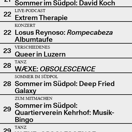
Sommer im Südpol: David Koch
LIVE-PODCAST
22
Extrem Therapie
KONZERT
22
Losus Reynoso:
Rompecabeza
Albumtaufe
VERSCHIEDENES
23
Queer in Luzern
TANZ
28
WÆXE:
OBSOLESCENCE
SOMMER IM SÜDPOL
28
Sommer im Südpol: Deep Fried
Galaxy
ZUM MITMACHEN
Sommer im Südpol:
29
Quartierverein Kehrhof: Musik-
Bingo
TANZ
29