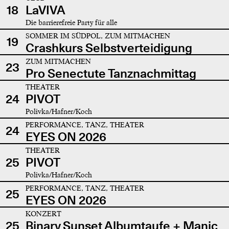
18
LaVIVA
Die barrierefreie Party für alle
SOMMER IM SÜDPOL, ZUM MITMACHEN
19
Crashkurs Selbstverteidigung
ZUM MITMACHEN
23
Pro Senectute Tanznachmittag
THEATER
24
PIVOT
Polivka/Hafner/Koch
PERFORMANCE, TANZ, THEATER
24
EYES ON 2026
THEATER
25
PIVOT
Polivka/Hafner/Koch
PERFORMANCE, TANZ, THEATER
25
EYES ON 2026
KONZERT
25
Binary Sunset Albumtaufe + Manic