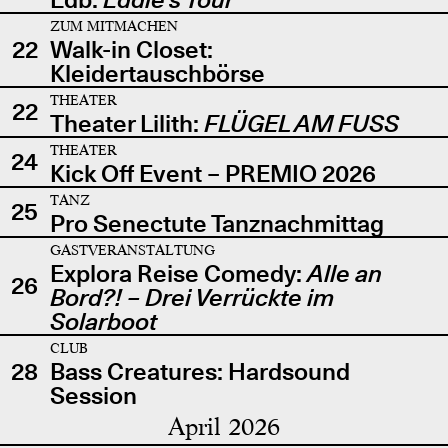
ZUM MITMACHEN
22
Walk-in Closet:
Kleidertauschbörse
THEATER
22
Theater Lilith:
FLÜGEL AM FUSS
THEATER
24
Kick Off Event – PREMIO 2026
TANZ
25
Pro Senectute Tanznachmittag
GASTVERANSTALTUNG
Explora Reise Comedy:
Alle an
26
Bord?! – Drei Verrückte im
Solarboot
CLUB
28
Bass Creatures: Hardsound
Session
April 2026