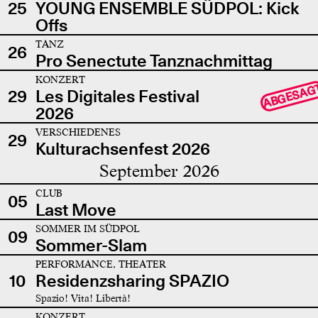
25
YOUNG ENSEMBLE SÜDPOL: Kick
Offs
TANZ
26
Pro Senectute Tanznachmittag
KONZERT
ABGESAG
29
Les Digitales Festival
2026
VERSCHIEDENES
29
Kulturachsenfest 2026
September 2026
CLUB
05
Last Move
SOMMER IM SÜDPOL
09
Sommer-Slam
PERFORMANCE, THEATER
10
Residenzsharing SPAZIO
Spazio! Vita! Libertà!
KONZERT