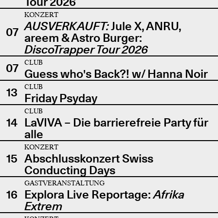
Tour 2026
KONZERT
AUSVERKAUFT:
Jule X, ANRU,
07
areem & Astro Burger:
DiscoTrapper Tour 2026
CLUB
07
Guess who's Back?! w/ Hanna Noir
CLUB
13
Friday Psyday
CLUB
14
LaVIVA – Die barrierefreie Party für
alle
KONZERT
15
Abschlusskonzert Swiss
Conducting Days
GASTVERANSTALTUNG
16
Explora Live Reportage:
Afrika
Extrem