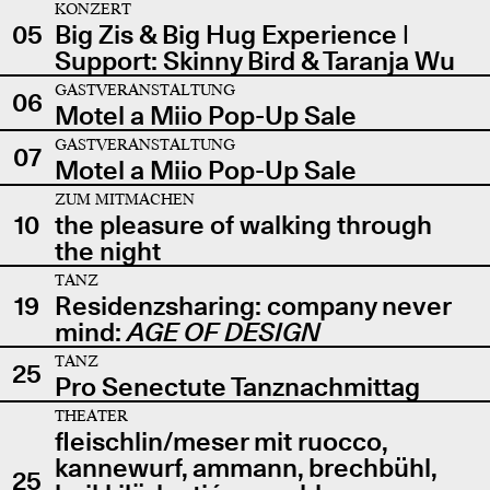
KONZERT
05
Big Zis & Big Hug Experience |
Support: Skinny Bird & Taranja Wu
GASTVERANSTALTUNG
06
Motel a Miio Pop-Up Sale
GASTVERANSTALTUNG
07
Motel a Miio Pop-Up Sale
ZUM MITMACHEN
10
the pleasure of walking through
the night
TANZ
19
Residenzsharing: company never
mind:
AGE OF DESIGN
TANZ
25
Pro Senectute Tanznachmittag
THEATER
fleischlin/meser mit ruocco,
kannewurf, ammann, brechbühl,
25