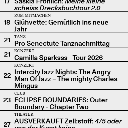
17
Saskia Fröhlich:
Meine kleine
scheiss Drecksbuchtour 2.0
ZUM MITMACHEN
18
Glühvette: Gemütlich ins neue
Jahr
TANZ
21
Pro Senectute Tanznachmittag
KONZERT
21
Camilla Sparksss - Tour 2026
KONZERT
Intercity Jazz Nights: The Angry
22
Man Of Jazz – The mighty Charles
Mingus
CLUB
23
ECLIPSE BOUNDARIES: Outer
Boundary - Chapter Two
THEATER
AUSVERKAUFT Zell:stoff:
4/5 oder
27
von der Kunst keine