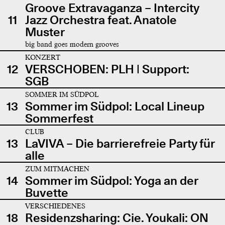
Groove Extravaganza – Intercity
11
Jazz Orchestra feat. Anatole
Muster
big band goes modern grooves
KONZERT
12
VERSCHOBEN: PLH | Support:
SGB
SOMMER IM SÜDPOL
13
Sommer im Südpol: Local Lineup
Sommerfest
CLUB
13
LaVIVA – Die barrierefreie Party für
alle
ZUM MITMACHEN
14
Sommer im Südpol: Yoga an der
Buvette
VERSCHIEDENES
18
Residenzsharing: Cie. Youkali: ON