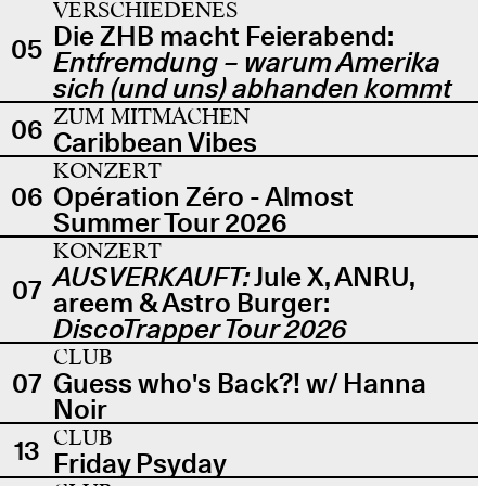
VERSCHIEDENES
Die ZHB macht Feierabend:
05
Entfremdung – warum Amerika
sich (und uns) abhanden kommt
ZUM MITMACHEN
06
Caribbean Vibes
KONZERT
06
Opération Zéro - Almost
Summer Tour 2026
KONZERT
AUSVERKAUFT:
Jule X, ANRU,
07
areem & Astro Burger:
DiscoTrapper Tour 2026
CLUB
07
Guess who's Back?! w/ Hanna
Noir
CLUB
13
Friday Psyday