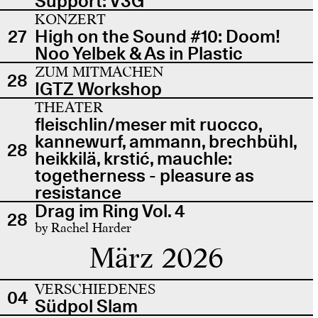
Support: V3G
KONZERT
27
High on the Sound #10: Doom!
Noo Yelbek & As in Plastic
ZUM MITMACHEN
28
IGTZ Workshop
THEATER
fleischlin/meser mit ruocco,
kannewurf, ammann, brechbühl,
28
heikkilä, krstić, mauchle:
togetherness - pleasure as
resistance
Drag im Ring Vol. 4
28
by Rachel Harder
März 2026
VERSCHIEDENES
04
Südpol Slam