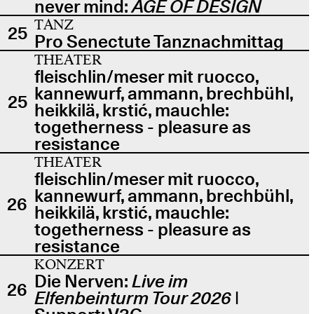
never mind:
AGE OF DESIGN
TANZ
25
Pro Senectute Tanznachmittag
THEATER
fleischlin/meser mit ruocco,
kannewurf, ammann, brechbühl,
25
heikkilä, krstić, mauchle:
togetherness - pleasure as
resistance
THEATER
fleischlin/meser mit ruocco,
kannewurf, ammann, brechbühl,
26
heikkilä, krstić, mauchle:
togetherness - pleasure as
resistance
KONZERT
Die Nerven:
Live im
26
Elfenbeinturm Tour 2026
|