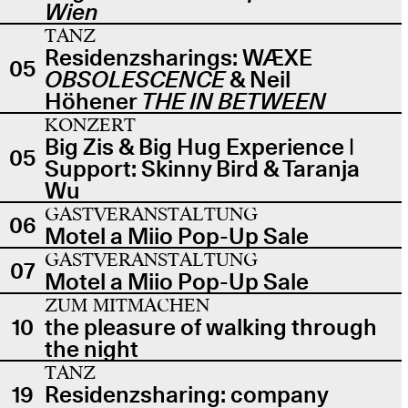
Wien
TANZ
Residenzsharings: WÆXE
05
OBSOLESCENCE
& Neil
Höhener
THE IN BETWEEN
KONZERT
Big Zis & Big Hug Experience |
05
Support: Skinny Bird & Taranja
Wu
GASTVERANSTALTUNG
06
Motel a Miio Pop-Up Sale
GASTVERANSTALTUNG
07
Motel a Miio Pop-Up Sale
ZUM MITMACHEN
10
the pleasure of walking through
the night
TANZ
19
Residenzsharing: company