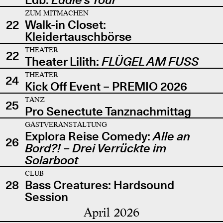
ZUM MITMACHEN
22
Walk-in Closet:
Kleidertauschbörse
THEATER
22
Theater Lilith:
FLÜGEL AM FUSS
THEATER
24
Kick Off Event – PREMIO 2026
TANZ
25
Pro Senectute Tanznachmittag
GASTVERANSTALTUNG
Explora Reise Comedy:
Alle an
26
Bord?! – Drei Verrückte im
Solarboot
CLUB
28
Bass Creatures: Hardsound
Session
April 2026