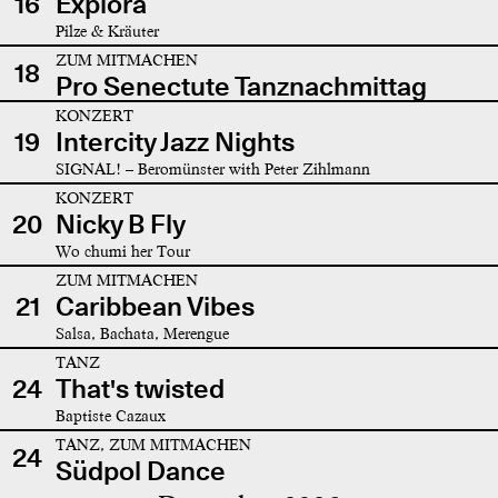
16
Explora
Pilze & Kräuter
ZUM MITMACHEN
18
Pro Senectute Tanznachmittag
KONZERT
19
Intercity Jazz Nights
SIGNAL! – Beromünster with Peter Zihlmann
KONZERT
20
Nicky B Fly
Wo chumi her Tour
ZUM MITMACHEN
21
Caribbean Vibes
Salsa, Bachata, Merengue
TANZ
24
That's twisted
Baptiste Cazaux
TANZ, ZUM MITMACHEN
24
Südpol Dance