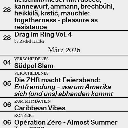
kannewurf, ammann, brechbühl,
28
heikkilä, krstić, mauchle:
togetherness - pleasure as
resistance
Drag im Ring Vol. 4
28
by Rachel Harder
März 2026
VERSCHIEDENES
04
Südpol Slam
VERSCHIEDENES
Die ZHB macht Feierabend:
05
Entfremdung – warum Amerika
sich (und uns) abhanden kommt
ZUM MITMACHEN
06
Caribbean Vibes
KONZERT
06
Opération Zéro - Almost Summer