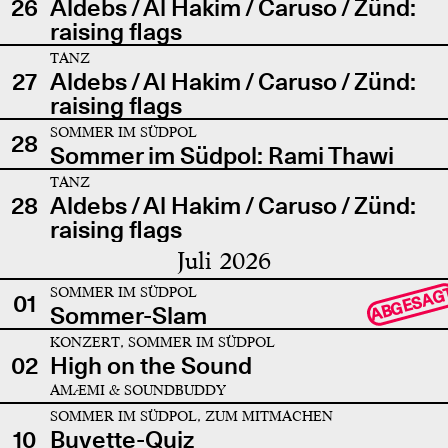
26
Aldebs / Al Hakim / Caruso / Zünd:
raising flags
TANZ
27
Aldebs / Al Hakim / Caruso / Zünd:
raising flags
SOMMER IM SÜDPOL
28
Sommer im Südpol: Rami Thawi
TANZ
28
Aldebs / Al Hakim / Caruso / Zünd:
raising flags
Juli 2026
SOMMER IM SÜDPOL
ABGESAG
01
Sommer-Slam
KONZERT, SOMMER IM SÜDPOL
02
High on the Sound
AMÆMI & SOUNDBUDDY
SOMMER IM SÜDPOL, ZUM MITMACHEN
10
Buvette-Quiz