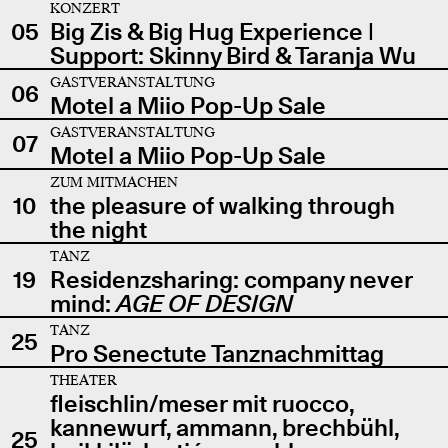
KONZERT
05
Big Zis & Big Hug Experience |
Support: Skinny Bird & Taranja Wu
GASTVERANSTALTUNG
06
Motel a Miio Pop-Up Sale
GASTVERANSTALTUNG
07
Motel a Miio Pop-Up Sale
ZUM MITMACHEN
10
the pleasure of walking through
the night
TANZ
19
Residenzsharing: company never
mind:
AGE OF DESIGN
TANZ
25
Pro Senectute Tanznachmittag
THEATER
fleischlin/meser mit ruocco,
kannewurf, ammann, brechbühl,
25