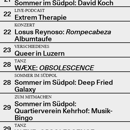
Sommer im Südpol: David Koch
LIVE-PODCAST
22
Extrem Therapie
KONZERT
22
Losus Reynoso:
Rompecabeza
Albumtaufe
VERSCHIEDENES
23
Queer in Luzern
TANZ
28
WÆXE:
OBSOLESCENCE
SOMMER IM SÜDPOL
28
Sommer im Südpol: Deep Fried
Galaxy
ZUM MITMACHEN
Sommer im Südpol:
29
Quartierverein Kehrhof: Musik-
Bingo
TANZ
29