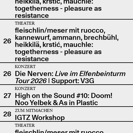
heikkilä, krstić, mauchle:
togetherness - pleasure as
resistance
THEATER
fleischlin/meser mit ruocco,
kannewurf, ammann, brechbühl,
26
heikkilä, krstić, mauchle:
togetherness - pleasure as
resistance
KONZERT
26
Die Nerven:
Live im Elfenbeinturm
Tour 2026
| Support: V3G
KONZERT
27
High on the Sound #10: Doom!
Noo Yelbek & As in Plastic
ZUM MITMACHEN
28
IGTZ Workshop
THEATER
fleischlin/meser mit ruocco,