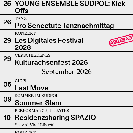
25
YOUNG ENSEMBLE SÜDPOL: Kick
Offs
TANZ
26
Pro Senectute Tanznachmittag
KONZERT
ABGESAG
29
Les Digitales Festival
2026
VERSCHIEDENES
29
Kulturachsenfest 2026
September 2026
CLUB
05
Last Move
SOMMER IM SÜDPOL
09
Sommer-Slam
PERFORMANCE, THEATER
10
Residenzsharing SPAZIO
Spazio! Vita! Libertà!
KONZERT