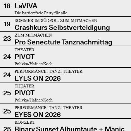
18
LaVIVA
Die barrierefreie Party für alle
SOMMER IM SÜDPOL, ZUM MITMACHEN
19
Crashkurs Selbstverteidigung
ZUM MITMACHEN
23
Pro Senectute Tanznachmittag
THEATER
24
PIVOT
Polivka/Hafner/Koch
PERFORMANCE, TANZ, THEATER
24
EYES ON 2026
THEATER
25
PIVOT
Polivka/Hafner/Koch
PERFORMANCE, TANZ, THEATER
25
EYES ON 2026
KONZERT
25
Binary Sunset Albumtaufe + Manic