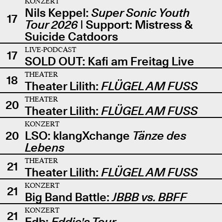
KONZERT
Nils Keppel:
Super Sonic Youth
17
Tour 2026
| Support: Mistress &
Suicide Catdoors
LIVE-PODCAST
17
SOLD OUT: Kafi am Freitag Live
THEATER
18
Theater Lilith:
FLÜGEL AM FUSS
THEATER
20
Theater Lilith:
FLÜGEL AM FUSS
KONZERT
20
LSO: klangXchange
Tänze des
Lebens
THEATER
21
Theater Lilith:
FLÜGEL AM FUSS
KONZERT
21
Big Band Battle:
JBBB vs. BBFF
KONZERT
21
Edb:
Eddie's Tour