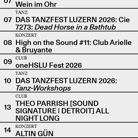
07
Wein im Ohr
TANZ
07
DAS TANZFEST LUZERN 2026: Cie
7273:
Dead Horse in a Bathtub
KONZERT
08
High on the Sound #11: Club Arielle
& Bruyante
CLUB
09
oneHSLU Fest 2026
TANZ
10
DAS TANZFEST LUZERN 2026:
Tanz-Workshops
CLUB
THEO PARRISH [SOUND
13
SIGNATURE | DETROIT] ALL
NIGHT LONG
KONZERT
14
ALTIN GÜN