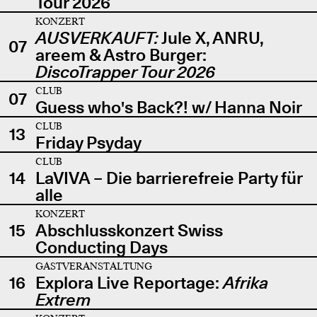
Tour 2026
KONZERT
AUSVERKAUFT:
Jule X, ANRU,
07
areem & Astro Burger:
DiscoTrapper Tour 2026
CLUB
07
Guess who's Back?! w/ Hanna Noir
CLUB
13
Friday Psyday
CLUB
14
LaVIVA – Die barrierefreie Party für
alle
KONZERT
15
Abschlusskonzert Swiss
Conducting Days
GASTVERANSTALTUNG
16
Explora Live Reportage:
Afrika
Extrem