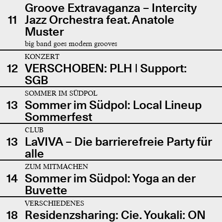
Groove Extravaganza – Intercity
11
Jazz Orchestra feat. Anatole
Muster
big band goes modern grooves
KONZERT
12
VERSCHOBEN: PLH | Support:
SGB
SOMMER IM SÜDPOL
13
Sommer im Südpol: Local Lineup
Sommerfest
CLUB
13
LaVIVA – Die barrierefreie Party für
alle
ZUM MITMACHEN
14
Sommer im Südpol: Yoga an der
Buvette
VERSCHIEDENES
18
Residenzsharing: Cie. Youkali: ON