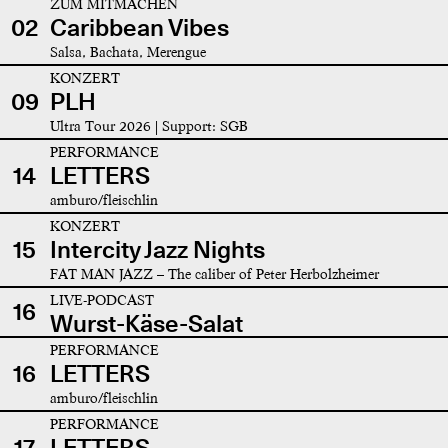
ZUM MITMACHEN
02
Caribbean Vibes
Salsa, Bachata, Merengue
KONZERT
09
PLH
Ultra Tour 2026 | Support: SGB
PERFORMANCE
14
LETTERS
amburo/fleischlin
KONZERT
15
Intercity Jazz Nights
FAT MAN JAZZ – The caliber of Peter Herbolzheimer
LIVE-PODCAST
16
Wurst-Käse-Salat
PERFORMANCE
16
LETTERS
amburo/fleischlin
PERFORMANCE
17
LETTERS