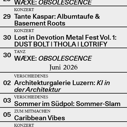
WÆXE:
OBSOLESCENCE
KONZERT
29
Tante Kaspar: Albumtaufe &
Basement Roots
KONZERT
30
Lost in Devotion Metal Fest Vol. 1:
DUST BOLT | THOLA | LOTRIFY
TANZ
30
WÆXE:
OBSOLESCENCE
Juni 2026
VERSCHIEDENES
02
Architekturgalerie Luzern:
KI in
der Architektur
VERSCHIEDENES
03
Sommer im Südpol: Sommer-Slam
ZUM MITMACHEN
05
Caribbean Vibes
KONZERT