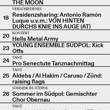
THE MOON
VERSCHIEDENES
Residenzsharing: Antonio Ramón
18
Luque u.v.m.: VON HINTEN
DURCHS KNIE INS AUGE (AT)
KONZERT
20
Hells Metal Army
YOUNG ENSEMBLE SÜDPOL: Kick
23
Offs
TANZ
24
Pro Senectute Tanznachmittag
TANZ
25
Aldebs / Al Hakim / Caruso / Zünd:
raising flags
SOMMER IM SÜDPOL
26
Sommer im Südpol: Gemischter
Chor Obernau
TANZ