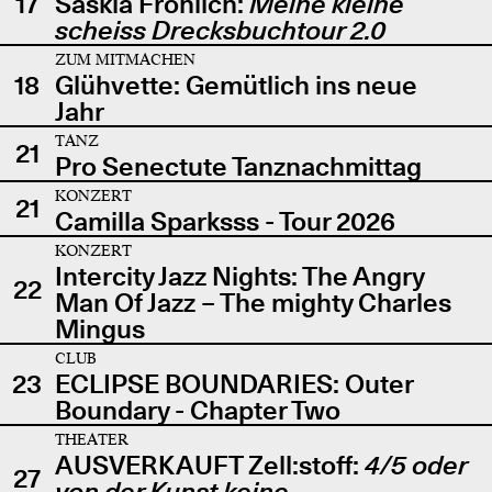
17
Saskia Fröhlich:
Meine kleine
scheiss Drecksbuchtour 2.0
ZUM MITMACHEN
18
Glühvette: Gemütlich ins neue
Jahr
TANZ
21
Pro Senectute Tanznachmittag
KONZERT
21
Camilla Sparksss - Tour 2026
KONZERT
Intercity Jazz Nights: The Angry
22
Man Of Jazz – The mighty Charles
Mingus
CLUB
23
ECLIPSE BOUNDARIES: Outer
Boundary - Chapter Two
THEATER
AUSVERKAUFT Zell:stoff:
4/5 oder
27
von der Kunst keine