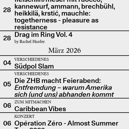
kannewurf, ammann, brechbühl,
28
heikkilä, krstić, mauchle:
togetherness - pleasure as
resistance
Drag im Ring Vol. 4
28
by Rachel Harder
März 2026
VERSCHIEDENES
04
Südpol Slam
VERSCHIEDENES
Die ZHB macht Feierabend:
05
Entfremdung – warum Amerika
sich (und uns) abhanden kommt
ZUM MITMACHEN
06
Caribbean Vibes
KONZERT
06
Opération Zéro - Almost Summer