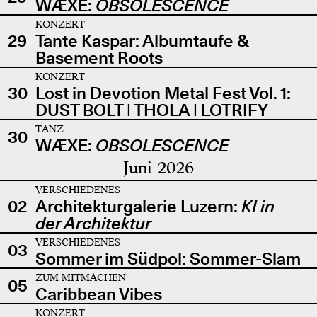
WÆXE:
OBSOLESCENCE
KONZERT
29
Tante Kaspar: Albumtaufe &
Basement Roots
KONZERT
30
Lost in Devotion Metal Fest Vol. 1:
DUST BOLT | THOLA | LOTRIFY
TANZ
30
WÆXE:
OBSOLESCENCE
Juni 2026
VERSCHIEDENES
02
Architekturgalerie Luzern:
KI in
der Architektur
VERSCHIEDENES
03
Sommer im Südpol: Sommer-Slam
ZUM MITMACHEN
05
Caribbean Vibes
KONZERT