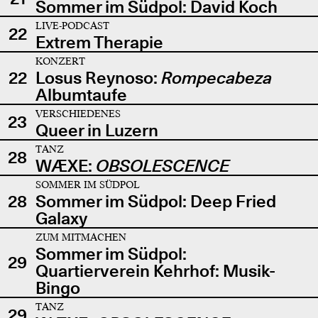
Sommer im Südpol: David Koch
LIVE-PODCAST
22
Extrem Therapie
KONZERT
22
Losus Reynoso:
Rompecabeza
Albumtaufe
VERSCHIEDENES
23
Queer in Luzern
TANZ
28
WÆXE:
OBSOLESCENCE
SOMMER IM SÜDPOL
28
Sommer im Südpol: Deep Fried
Galaxy
ZUM MITMACHEN
Sommer im Südpol:
29
Quartierverein Kehrhof: Musik-
Bingo
TANZ
29