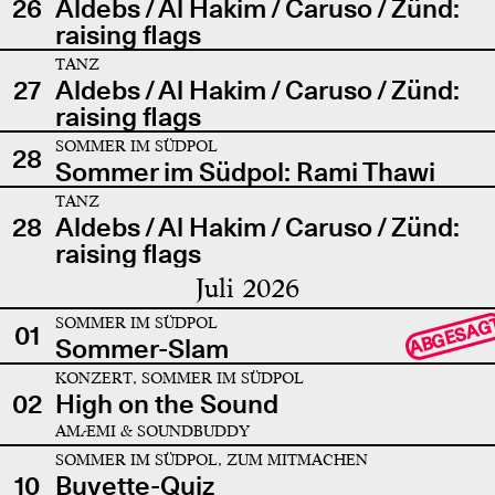
26
Aldebs / Al Hakim / Caruso / Zünd:
raising flags
TANZ
27
Aldebs / Al Hakim / Caruso / Zünd:
raising flags
SOMMER IM SÜDPOL
28
Sommer im Südpol: Rami Thawi
TANZ
28
Aldebs / Al Hakim / Caruso / Zünd:
raising flags
Juli 2026
SOMMER IM SÜDPOL
ABGESAG
01
Sommer-Slam
KONZERT, SOMMER IM SÜDPOL
02
High on the Sound
AMÆMI & SOUNDBUDDY
SOMMER IM SÜDPOL, ZUM MITMACHEN
10
Buvette-Quiz