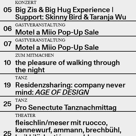
KONZERT
05
Big Zis & Big Hug Experience |
Support: Skinny Bird & Taranja Wu
GASTVERANSTALTUNG
06
Motel a Miio Pop-Up Sale
GASTVERANSTALTUNG
07
Motel a Miio Pop-Up Sale
ZUM MITMACHEN
10
the pleasure of walking through
the night
TANZ
19
Residenzsharing: company never
mind:
AGE OF DESIGN
TANZ
25
Pro Senectute Tanznachmittag
THEATER
fleischlin/meser mit ruocco,
kannewurf, ammann, brechbühl,
25