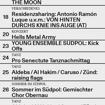
THE MOON
VERSCHIEDENES
Residenzsharing: Antonio Ramón
18
Luque u.v.m.: VON HINTEN
DURCHS KNIE INS AUGE (AT)
KONZERT
20
Hells Metal Army
YOUNG ENSEMBLE SÜDPOL: Kick
23
Offs
TANZ
24
Pro Senectute Tanznachmittag
TANZ
25
Aldebs / Al Hakim / Caruso / Zünd:
raising flags
SOMMER IM SÜDPOL
26
Sommer im Südpol: Gemischter
Chor Obernau
TANZ