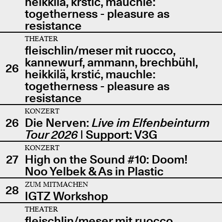
heikkilä, krstić, mauchle:
togetherness - pleasure as
resistance
THEATER
fleischlin/meser mit ruocco,
kannewurf, ammann, brechbühl,
26
heikkilä, krstić, mauchle:
togetherness - pleasure as
resistance
KONZERT
26
Die Nerven:
Live im Elfenbeinturm
Tour 2026
| Support: V3G
KONZERT
27
High on the Sound #10: Doom!
Noo Yelbek & As in Plastic
ZUM MITMACHEN
28
IGTZ Workshop
THEATER
fleischlin/meser mit ruocco,