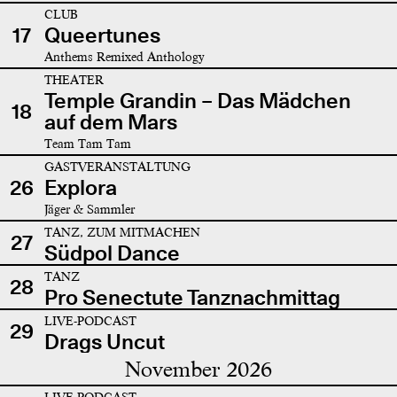
CLUB
17
Queertunes
Anthems Remixed Anthology
THEATER
Temple Grandin – Das Mädchen
18
auf dem Mars
Team Tam Tam
GASTVERANSTALTUNG
26
Explora
Jäger & Sammler
TANZ, ZUM MITMACHEN
27
Südpol Dance
TANZ
28
Pro Senectute Tanznachmittag
LIVE-PODCAST
29
Drags Uncut
November 2026
LIVE-PODCAST