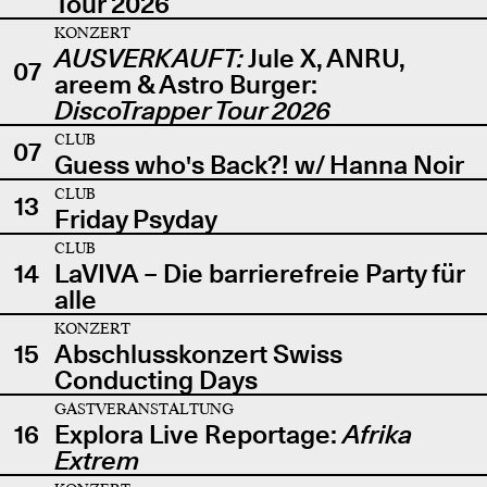
Tour 2026
KONZERT
AUSVERKAUFT:
Jule X, ANRU,
07
areem & Astro Burger:
DiscoTrapper Tour 2026
CLUB
07
Guess who's Back?! w/ Hanna Noir
CLUB
13
Friday Psyday
CLUB
14
LaVIVA – Die barrierefreie Party für
alle
KONZERT
15
Abschlusskonzert Swiss
Conducting Days
GASTVERANSTALTUNG
16
Explora Live Reportage:
Afrika
Extrem