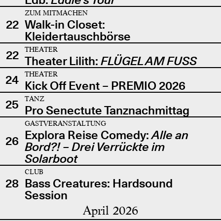
ZUM MITMACHEN
22
Walk-in Closet:
Kleidertauschbörse
THEATER
22
Theater Lilith:
FLÜGEL AM FUSS
THEATER
24
Kick Off Event – PREMIO 2026
TANZ
25
Pro Senectute Tanznachmittag
GASTVERANSTALTUNG
Explora Reise Comedy:
Alle an
26
Bord?! – Drei Verrückte im
Solarboot
CLUB
28
Bass Creatures: Hardsound
Session
April 2026