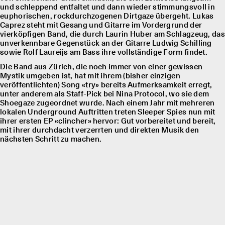
und schleppend entfaltet und dann wieder stimmungsvoll in
euphorischen, rockdurchzogenen Dirtgaze übergeht. Lukas
Caprez steht mit Gesang und Gitarre im Vordergrund der
vierköpfigen Band, die durch Laurin Huber am Schlagzeug, das
unverkennbare Gegenstück an der Gitarre Ludwig Schilling
sowie Rolf Laureĳs am Bass ihre vollständige Form findet.
Die Band aus Zürich, die noch immer von einer gewissen
Mystik umgeben ist, hat mit ihrem (bisher einzigen
veröffentlichten) Song «try» bereits Aufmerksamkeit erregt,
unter anderem als Staff-Pick bei Nina Protocol, wo sie dem
Shoegaze zugeordnet wurde. Nach einem Jahr mit mehreren
lokalen Underground Auftritten treten Sleeper Spies nun mit
ihrer ersten EP «clincher» hervor: Gut vorbereitet und bereit,
mit ihrer durchdacht verzerrten und direkten Musik den
nächsten Schritt zu machen.