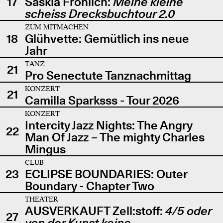
17
Saskia Fröhlich:
Meine kleine
scheiss Drecksbuchtour 2.0
ZUM MITMACHEN
18
Glühvette: Gemütlich ins neue
Jahr
TANZ
21
Pro Senectute Tanznachmittag
KONZERT
21
Camilla Sparksss - Tour 2026
KONZERT
Intercity Jazz Nights: The Angry
22
Man Of Jazz – The mighty Charles
Mingus
CLUB
23
ECLIPSE BOUNDARIES: Outer
Boundary - Chapter Two
THEATER
AUSVERKAUFT Zell:stoff:
4/5 oder
27
von der Kunst keine