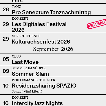
Offs
TANZ
26
Pro Senectute Tanznachmittag
KONZERT
ABGESAG
29
Les Digitales Festival
2026
VERSCHIEDENES
29
Kulturachsenfest 2026
September 2026
CLUB
05
Last Move
SOMMER IM SÜDPOL
09
Sommer-Slam
PERFORMANCE, THEATER
10
Residenzsharing SPAZIO
Spazio! Vita! Libertà!
KONZERT
10
Intercity Jazz Nights