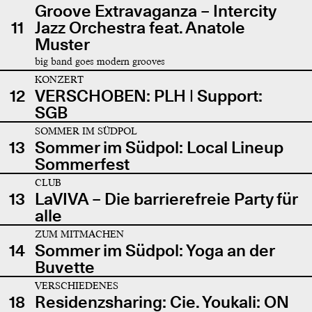
Groove Extravaganza – Intercity
11
Jazz Orchestra feat. Anatole
Muster
big band goes modern grooves
KONZERT
12
VERSCHOBEN: PLH | Support:
SGB
SOMMER IM SÜDPOL
13
Sommer im Südpol: Local Lineup
Sommerfest
CLUB
13
LaVIVA – Die barrierefreie Party für
alle
ZUM MITMACHEN
14
Sommer im Südpol: Yoga an der
Buvette
VERSCHIEDENES
18
Residenzsharing: Cie. Youkali: ON