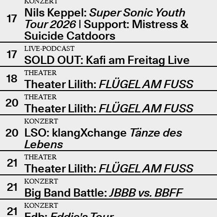
KONZERT
Nils Keppel:
Super Sonic Youth
17
Tour 2026
| Support: Mistress &
Suicide Catdoors
LIVE-PODCAST
17
SOLD OUT: Kafi am Freitag Live
THEATER
18
Theater Lilith:
FLÜGEL AM FUSS
THEATER
20
Theater Lilith:
FLÜGEL AM FUSS
KONZERT
20
LSO: klangXchange
Tänze des
Lebens
THEATER
21
Theater Lilith:
FLÜGEL AM FUSS
KONZERT
21
Big Band Battle:
JBBB vs. BBFF
KONZERT
21
Edb:
Eddie's Tour