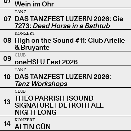
07
Wein im Ohr
TANZ
07
DAS TANZFEST LUZERN 2026: Cie
7273:
Dead Horse in a Bathtub
KONZERT
08
High on the Sound #11: Club Arielle
& Bruyante
CLUB
09
oneHSLU Fest 2026
TANZ
10
DAS TANZFEST LUZERN 2026:
Tanz-Workshops
CLUB
THEO PARRISH [SOUND
13
SIGNATURE | DETROIT] ALL
NIGHT LONG
KONZERT
14
ALTIN GÜN