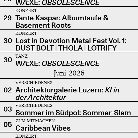
WÆXE:
OBSOLESCENCE
KONZERT
29
Tante Kaspar: Albumtaufe &
Basement Roots
KONZERT
30
Lost in Devotion Metal Fest Vol. 1:
DUST BOLT | THOLA | LOTRIFY
TANZ
30
WÆXE:
OBSOLESCENCE
Juni 2026
VERSCHIEDENES
02
Architekturgalerie Luzern:
KI in
der Architektur
VERSCHIEDENES
03
Sommer im Südpol: Sommer-Slam
ZUM MITMACHEN
05
Caribbean Vibes
KONZERT