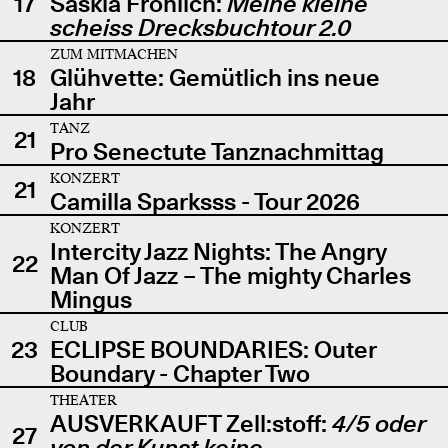
17
Saskia Fröhlich:
Meine kleine
scheiss Drecksbuchtour 2.0
ZUM MITMACHEN
18
Glühvette: Gemütlich ins neue
Jahr
TANZ
21
Pro Senectute Tanznachmittag
KONZERT
21
Camilla Sparksss - Tour 2026
KONZERT
Intercity Jazz Nights: The Angry
22
Man Of Jazz – The mighty Charles
Mingus
CLUB
23
ECLIPSE BOUNDARIES: Outer
Boundary - Chapter Two
THEATER
AUSVERKAUFT Zell:stoff:
4/5 oder
27
von der Kunst keine