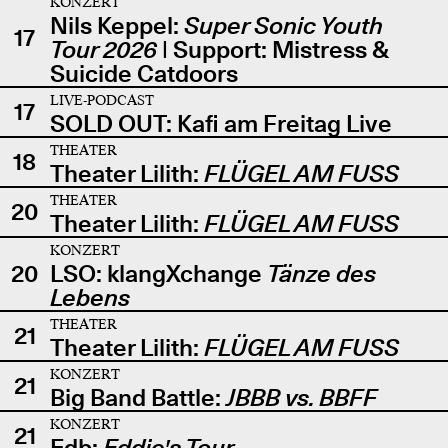
KONZERT
Nils Keppel:
Super Sonic Youth
17
Tour 2026
| Support: Mistress &
Suicide Catdoors
LIVE-PODCAST
17
SOLD OUT: Kafi am Freitag Live
THEATER
18
Theater Lilith:
FLÜGEL AM FUSS
THEATER
20
Theater Lilith:
FLÜGEL AM FUSS
KONZERT
20
LSO: klangXchange
Tänze des
Lebens
THEATER
21
Theater Lilith:
FLÜGEL AM FUSS
KONZERT
21
Big Band Battle:
JBBB vs. BBFF
KONZERT
21
Edb:
Eddie's Tour