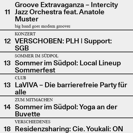
Groove Extravaganza – Intercity
11
Jazz Orchestra feat. Anatole
Muster
big band goes modern grooves
KONZERT
12
VERSCHOBEN: PLH | Support:
SGB
SOMMER IM SÜDPOL
13
Sommer im Südpol: Local Lineup
Sommerfest
CLUB
13
LaVIVA – Die barrierefreie Party für
alle
ZUM MITMACHEN
14
Sommer im Südpol: Yoga an der
Buvette
VERSCHIEDENES
18
Residenzsharing: Cie. Youkali: ON