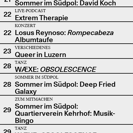
Sommer im Südpol: David Koch
LIVE-PODCAST
22
Extrem Therapie
KONZERT
22
Losus Reynoso:
Rompecabeza
Albumtaufe
VERSCHIEDENES
23
Queer in Luzern
TANZ
28
WÆXE:
OBSOLESCENCE
SOMMER IM SÜDPOL
28
Sommer im Südpol: Deep Fried
Galaxy
ZUM MITMACHEN
Sommer im Südpol:
29
Quartierverein Kehrhof: Musik-
Bingo
TANZ
29