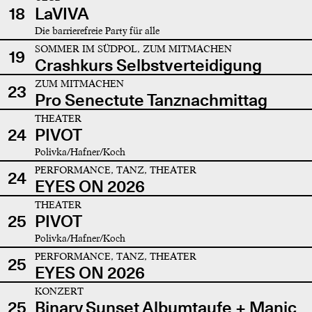
18
LaVIVA
Die barrierefreie Party für alle
SOMMER IM SÜDPOL, ZUM MITMACHEN
19
Crashkurs Selbstverteidigung
ZUM MITMACHEN
23
Pro Senectute Tanznachmittag
THEATER
24
PIVOT
Polivka/Hafner/Koch
PERFORMANCE, TANZ, THEATER
24
EYES ON 2026
THEATER
25
PIVOT
Polivka/Hafner/Koch
PERFORMANCE, TANZ, THEATER
25
EYES ON 2026
KONZERT
25
Binary Sunset Albumtaufe + Manic