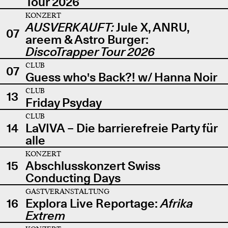
Tour 2026
KONZERT
AUSVERKAUFT:
Jule X, ANRU,
07
areem & Astro Burger:
DiscoTrapper Tour 2026
CLUB
07
Guess who's Back?! w/ Hanna Noir
CLUB
13
Friday Psyday
CLUB
14
LaVIVA – Die barrierefreie Party für
alle
KONZERT
15
Abschlusskonzert Swiss
Conducting Days
GASTVERANSTALTUNG
16
Explora Live Reportage:
Afrika
Extrem