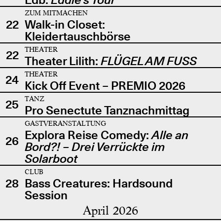
ZUM MITMACHEN
22
Walk-in Closet:
Kleidertauschbörse
THEATER
22
Theater Lilith:
FLÜGEL AM FUSS
THEATER
24
Kick Off Event – PREMIO 2026
TANZ
25
Pro Senectute Tanznachmittag
GASTVERANSTALTUNG
Explora Reise Comedy:
Alle an
26
Bord?! – Drei Verrückte im
Solarboot
CLUB
28
Bass Creatures: Hardsound
Session
April 2026