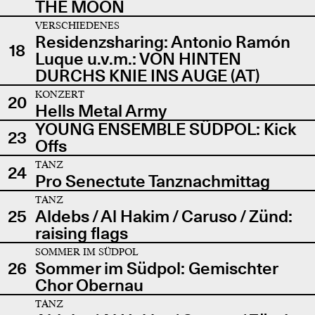
THE MOON
VERSCHIEDENES
Residenzsharing: Antonio Ramón
18
Luque u.v.m.: VON HINTEN
DURCHS KNIE INS AUGE (AT)
KONZERT
20
Hells Metal Army
YOUNG ENSEMBLE SÜDPOL: Kick
23
Offs
TANZ
24
Pro Senectute Tanznachmittag
TANZ
25
Aldebs / Al Hakim / Caruso / Zünd:
raising flags
SOMMER IM SÜDPOL
26
Sommer im Südpol: Gemischter
Chor Obernau
TANZ