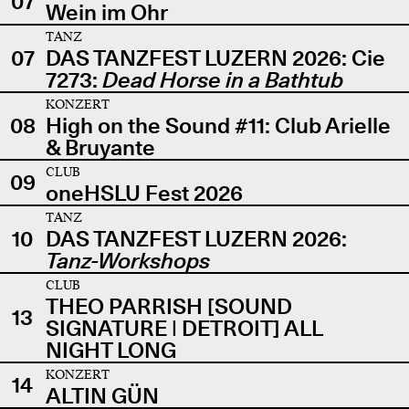
07
Wein im Ohr
TANZ
07
DAS TANZFEST LUZERN 2026: Cie
7273:
Dead Horse in a Bathtub
KONZERT
08
High on the Sound #11: Club Arielle
& Bruyante
CLUB
09
oneHSLU Fest 2026
TANZ
10
DAS TANZFEST LUZERN 2026:
Tanz-Workshops
CLUB
THEO PARRISH [SOUND
13
SIGNATURE | DETROIT] ALL
NIGHT LONG
KONZERT
14
ALTIN GÜN