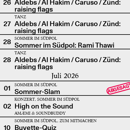
26
Aldebs / Al Hakim / Caruso / Zünd:
raising flags
TANZ
27
Aldebs / Al Hakim / Caruso / Zünd:
raising flags
SOMMER IM SÜDPOL
28
Sommer im Südpol: Rami Thawi
TANZ
28
Aldebs / Al Hakim / Caruso / Zünd:
raising flags
Juli 2026
SOMMER IM SÜDPOL
ABGESAG
01
Sommer-Slam
KONZERT, SOMMER IM SÜDPOL
02
High on the Sound
AMÆMI & SOUNDBUDDY
SOMMER IM SÜDPOL, ZUM MITMACHEN
10
Buvette-Quiz