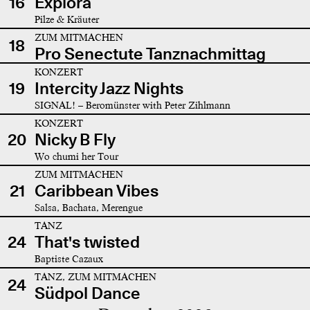
16
Explora
Pilze & Kräuter
ZUM MITMACHEN
18
Pro Senectute Tanznachmittag
KONZERT
19
Intercity Jazz Nights
SIGNAL! – Beromünster with Peter Zihlmann
KONZERT
20
Nicky B Fly
Wo chumi her Tour
ZUM MITMACHEN
21
Caribbean Vibes
Salsa, Bachata, Merengue
TANZ
24
That's twisted
Baptiste Cazaux
TANZ, ZUM MITMACHEN
24
Südpol Dance