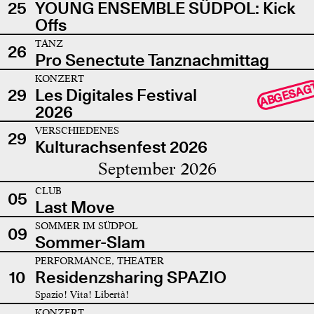
25
YOUNG ENSEMBLE SÜDPOL: Kick
Offs
TANZ
26
Pro Senectute Tanznachmittag
KONZERT
ABGESAG
29
Les Digitales Festival
2026
VERSCHIEDENES
29
Kulturachsenfest 2026
September 2026
CLUB
05
Last Move
SOMMER IM SÜDPOL
09
Sommer-Slam
PERFORMANCE, THEATER
10
Residenzsharing SPAZIO
Spazio! Vita! Libertà!
KONZERT