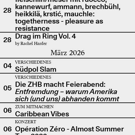
kannewurf, ammann, brechbühl,
28
heikkilä, krstić, mauchle:
togetherness - pleasure as
resistance
Drag im Ring Vol. 4
28
by Rachel Harder
März 2026
VERSCHIEDENES
04
Südpol Slam
VERSCHIEDENES
Die ZHB macht Feierabend:
05
Entfremdung – warum Amerika
sich (und uns) abhanden kommt
ZUM MITMACHEN
06
Caribbean Vibes
KONZERT
06
Opération Zéro - Almost Summer