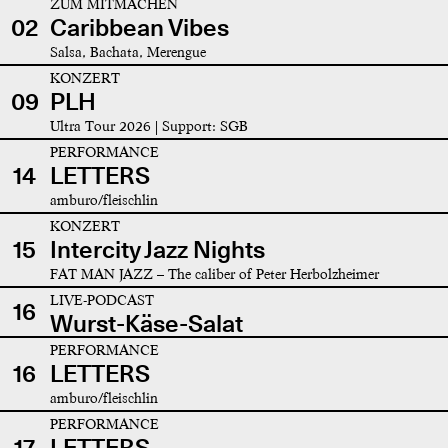
ZUM MITMACHEN
02
Caribbean Vibes
Salsa, Bachata, Merengue
KONZERT
09
PLH
Ultra Tour 2026 | Support: SGB
PERFORMANCE
14
LETTERS
amburo/fleischlin
KONZERT
15
Intercity Jazz Nights
FAT MAN JAZZ – The caliber of Peter Herbolzheimer
LIVE-PODCAST
16
Wurst-Käse-Salat
PERFORMANCE
16
LETTERS
amburo/fleischlin
PERFORMANCE
17
LETTERS