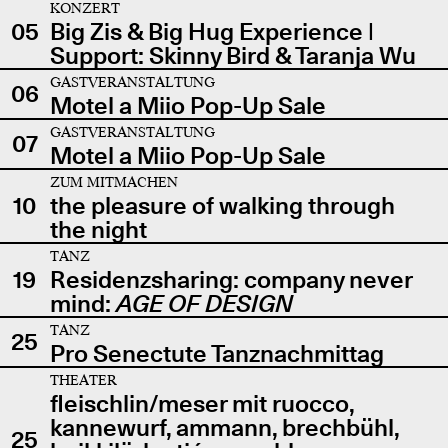
KONZERT
05
Big Zis & Big Hug Experience |
Support: Skinny Bird & Taranja Wu
GASTVERANSTALTUNG
06
Motel a Miio Pop-Up Sale
GASTVERANSTALTUNG
07
Motel a Miio Pop-Up Sale
ZUM MITMACHEN
10
the pleasure of walking through
the night
TANZ
19
Residenzsharing: company never
mind:
AGE OF DESIGN
TANZ
25
Pro Senectute Tanznachmittag
THEATER
fleischlin/meser mit ruocco,
kannewurf, ammann, brechbühl,
25