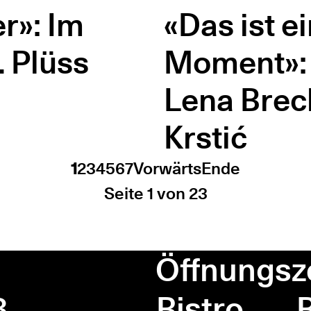
r»: Im
«Das ist e
. Plüss
Moment»: 
Lena Brec
Krstić
1
2
3
4
5
6
7
Vorwärts
Ende
Seite 1 von 23
Öffnungsz
8
Bistro
B