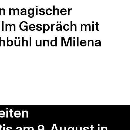
in magischer
Im Gespräch mit
hbühl und Milena
eiten
is am 9. August in