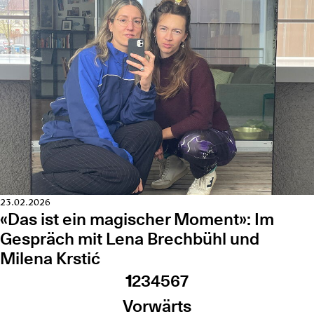
23.02.2026
«Das ist ein magischer Moment»: Im
Gespräch mit Lena Brechbühl und
Milena Krstić
1
2
3
4
5
6
7
Vorwärts